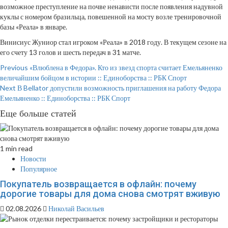
возможное преступление на почве ненависти после появления надувной
куклы с номером бразильца, повешенной на мосту возле тренировочной
базы «Реала» в январе.
Винисиус Жуниор стал игроком «Реала» в 2018 году. В текущем сезоне на
его счету 13 голов и шесть передач в 31 матче.
Continue
Previous
«Влюблена в Федора». Кто из звезд спорта считает Емельяненко
величайшим бойцом в истории :: Единоборства :: РБК Спорт
Reading
Next
В Bellator допустили возможность приглашения на работу Федора
Емельяненко :: Единоборства :: РБК Спорт
Еще больше статей
1 min read
Новости
Популярное
Покупатель возвращается в офлайн: почему
дорогие товары для дома снова смотрят вживую
02.08.2026
Николай Васильев