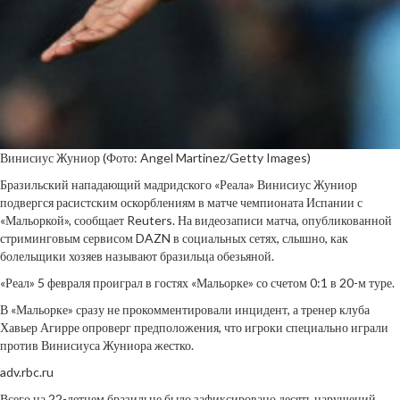
Винисиус Жуниор
(Фото: Angel Martinez/Getty Images)
Бразильский нападающий мадридского «Реала» Винисиус Жуниор
подвергся расистским оскорблениям в матче чемпионата Испании с
«Мальоркой», сообщает Reuters. На видеозаписи матча, опубликованной
стриминговым сервисом DAZN в социальных сетях, слышно, как
болельщики хозяев называют бразильца обезьяной.
«Реал» 5 февраля проиграл в гостях «Мальорке» со счетом 0:1 в 20-м туре.
В «Мальорке» сразу не прокомментировали инцидент, а тренер клуба
Хавьер Агирре опроверг предположения, что игроки специально играли
против Винисиуса Жуниора жестко.
adv.rbc.ru
Всего на 22-летнем бразильце было зафиксировано десять нарушений