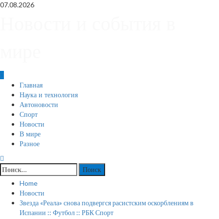
Skip
07.08.2026
to
Новости и события в
content
мире
Primary
Главная
Menu
Наука и технология
Автоновости
Спорт
Новости
В мире
Разное
Найти:
Home
Новости
Звезда «Реала» снова подвергся расистским оскорблениям в
Испании :: Футбол :: РБК Спорт