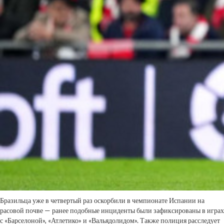
Бразильца уже в четвертый раз оскорбили в чемпионате Испании на
расовой почве — ранее подобные инциденты были зафиксированы в играх
с «Барселоной», «Атлетико» и «Вальядолидом». Также полиция расследует