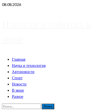
Skip
08.08.2026
to
content
Новости и события в
мире
Primary
Главная
Menu
Наука и технология
Автоновости
Спорт
Новости
В мире
Разное
Найти: