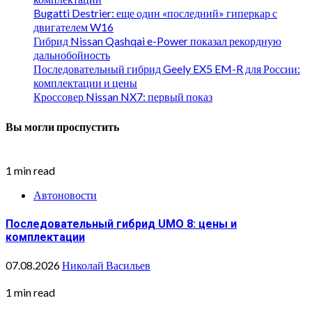
Bugatti Destrier: еще один «последний» гиперкар с
двигателем W16
Гибрид Nissan Qashqai e-Power показал рекордную
дальнобойность
Последовательный гибрид Geely EX5 EM-R для России:
комплектации и цены
Кроссовер Nissan NX7: первый показ
Вы могли проспустить
1 min read
Автоновости
Последовательный гибрид UMO 8: цены и
комплектации
07.08.2026
Николай Васильев
1 min read