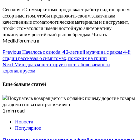
Сегодня «Стоммаркетом» продолжает работу над товарным
ассортиментом, чтобы предложить своим заказчикам
качественные стоматологические материалы и инструмент,
чтобы стоматологи имели достойную альтернативу
покинувшим российский рынок брендам.
Читать
MedikForum.ru в
Continue
Previous
Началось с озноба: 43-летний мужчина с раком 4-й
стадии рассказал о симптомах, похожих на грипп
Reading
Next
Минздрав констатирует рост заболеваемости
коронавирусом
Еще больше статей
1 min read
Новости
Популярное