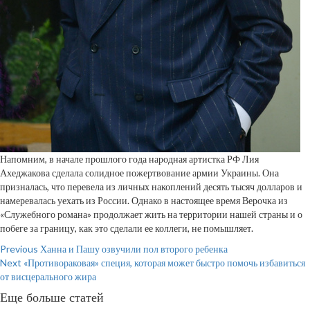
Напомним, в начале прошлого года народная артистка РФ Лия
Ахеджакова сделала солидное пожертвование армии Украины. Она
призналась, что перевела из личных накоплений десять тысяч долларов и
намеревалась уехать из России. Однако в настоящее время Верочка из
«Служебного романа» продолжает жить на территории нашей страны и о
побеге за границу, как это сделали ее коллеги, не помышляет.
Continue
Previous
Ханна и Пашу озвучили пол второго ребенка
Next
«Противораковая» специя, которая может быстро помочь избавиться
Reading
от висцерального жира
Еще больше статей