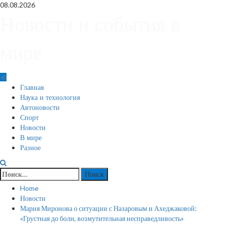
Skip
08.08.2026
to
Новости и события в
content
мире
Primary
Главная
Menu
Наука и технология
Автоновости
Спорт
Новости
В мире
Разное
Найти:
Home
Новости
Мария Миронова о ситуации с Назаровым и Ахеджаковой:
«Грустная до боли, возмутительная несправедливость»