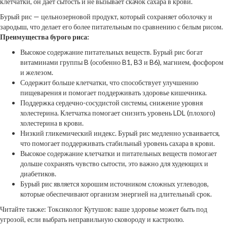
клетчатки, он дает сытость и не вызывает скачок сахара в крови.
Бурый рис — цельнозерновой продукт, который сохраняет оболочку и
зародыш, что делает его более питательным по сравнению с белым рисом.
Преимущества бурого риса:
Высокое содержание питательных веществ. Бурый рис богат
витаминами группы B (особенно B1, B3 и B6), магнием, фосфором
и железом.
Содержит больше клетчатки, что способствует улучшению
пищеварения и помогает поддерживать здоровье кишечника.
Поддержка сердечно-сосудистой системы, снижение уровня
холестерина. Клетчатка помогает снизить уровень LDL (плохого)
холестерина в крови.
Низкий гликемический индекс. Бурый рис медленно усваивается,
что помогает поддерживать стабильный уровень сахара в крови.
Высокое содержание клетчатки и питательных веществ помогает
дольше сохранять чувство сытости, это важно для худеющих и
диабетиков.
Бурый рис является хорошим источником сложных углеводов,
которые обеспечивают организм энергией на длительный срок.
Читайте также: Токсиколог Кутушов: ваше здоровье может быть под
угрозой, если выбрать неправильную сковороду и кастрюлю.