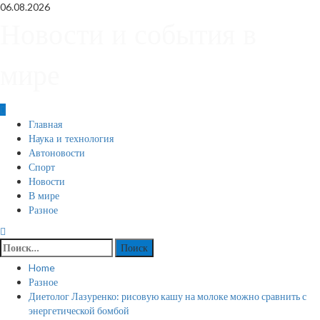
Skip
06.08.2026
to
Новости и события в
content
мире
Primary
Главная
Menu
Наука и технология
Автоновости
Спорт
Новости
В мире
Разное
Найти:
Home
Разное
Диетолог Лазуренко: рисовую кашу на молоке можно сравнить с
энергетической бомбой