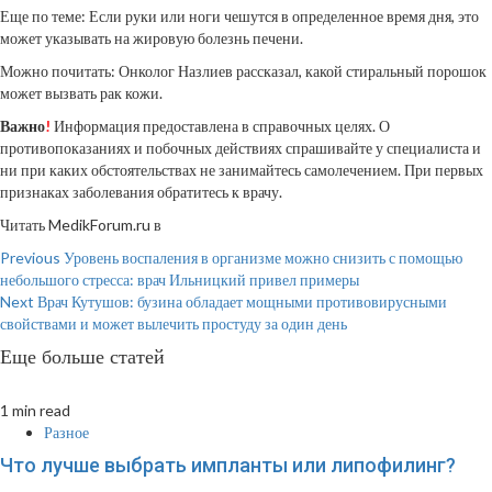
Еще по теме: Если руки или ноги чешутся в определенное время дня, это
может указывать на жировую болезнь печени.
Можно почитать: Онколог Назлиев рассказал, какой стиральный порошок
может вызвать рак кожи.
Важно
!
Информация предоставлена в справочных целях. О
противопоказаниях и побочных действиях спрашивайте у специалиста и
ни при каких обстоятельствах не занимайтесь самолечением. При первых
признаках заболевания обратитесь к врачу.
Читать MedikForum.ru в
Continue
Previous
Уровень воспаления в организме можно снизить с помощью
небольшого стресса: врач Ильницкий привел примеры
Reading
Next
Врач Кутушов: бузина обладает мощными противовирусными
свойствами и может вылечить простуду за один день
Еще больше статей
1 min read
Разное
Что лучше выбрать импланты или липофилинг?