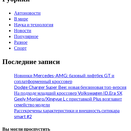
Автоновости
В мире
Наука и технология
Новости
Популярное
Разное
Спорт
Последние записи
Новинки Mercedes-AMG: базовый лифтбек GT и
соплатформенный кроссовер
Dodge Charger Super Bee: новая бензиновая топ-версия
На подходе младший кроссовер Volkswagen ID.Era 5X
Geely Monjaro/Xingyue L с приставкой Plus возглавит
семейство модели
Рассекречены характеристики и внешность ситикара
smart #2
Вы могли проспустить