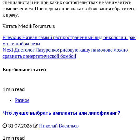
специалиста и ни при каких обстоятельствах не занимайтесь
самолечением. При первых признаках заболевания обратитесь
к врачу.
Читать MedikForum.ru в
Continue
Previous
Назван самый распространенный вид онкологии: рак
молочной железы
Reading
Next
Диетолог Лазуренко: рисовую кашу на молоке можно
сравнить с энергетической бомбой
Еще больше статей
1 min read
Разное
Что лучше выбрать импланты или липофилинг?
31.07.2026
Николай Васильев
1 min read