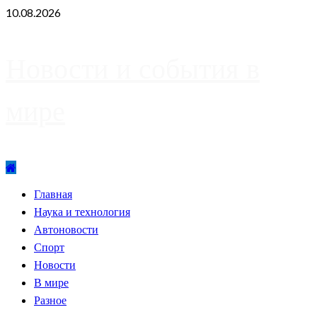
Skip
10.08.2026
to
content
Новости и события в
мире
Primary
Главная
Menu
Наука и технология
Автоновости
Спорт
Новости
В мире
Разное