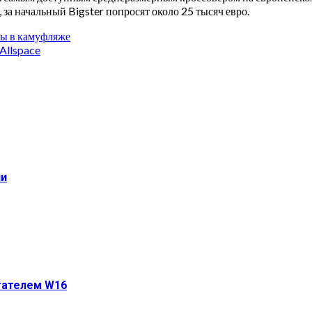
 за начальный Bigster попросят около 25 тысяч евро.
ны в камуфляже
Allspace
ии
игателем W16