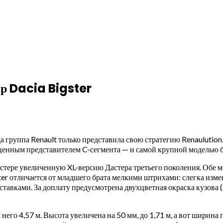
ер Dacia Bigster
а группа Renault только представила свою стратегию Renaulution.
ценным представителем C-сегмента — и самой крупной моделью б
игстере увеличенную XL-версию Дастера третьего поколения. Обе
ter отличается от младшего брата мелкими штрихами: слегка изм
тавками. За доплату предусмотрена двухцветная окраска кузова (
 него 4,57 м. Высота увеличена на 50 мм, до 1,71 м, а вот ширина 