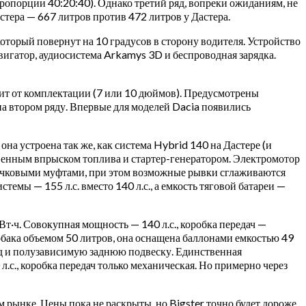
ропорции 40:20:40). Однако третий ряд, вопреки ожиданиям, не
стера — 667 литров против 472 литров у Дастера.
 который повернут на 10 градусов в сторону водителя. Устройство
вигатор, аудиосистема Arkamys 3D и беспроводная зарядка.
исит от комплектации (7 или 10 дюймов). Предусмотрены
на втором ряду. Впервые для моделей Dacia появились
на устроена так же, как система Hybrid 140 на Дастере (и
дственным впрыском топлива и стартер-генератором. Электромотор
улачковыми муфтами, при этом возможные рывки сглаживаются
емы — 155 л.с. вместо 140 л.с., а емкость тяговой батареи —
т·ч. Совокупная мощность — 140 л.с., коробка передач —
бака объемом 50 литров, она оснащена баллонами емкостью 49
од и полузависимую заднюю подвеску. Единственная
.с., коробка передач только механическая. Но примерно через
рынке. Цены пока не раскрыты, но Bigster точно будет дороже