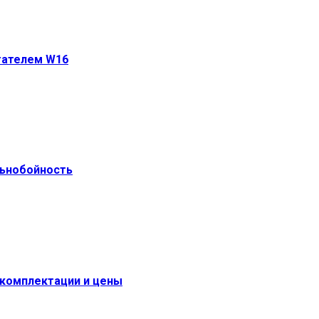
игателем W16
льнобойность
 комплектации и цены