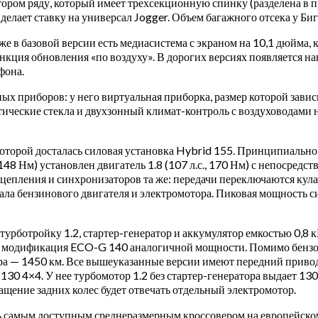
ором ряду, который имеет трехсекционную спинку (разделена в п
елает ставку на универсал Jogger. Объем багажного отсека у Биг
Уже в базовой версии есть медиасистема с экраном на 10,1 дюйма,
нкция обновления «по воздуху». В дорогих версиях появляется на
фона.
чных приборов: у него виртуальная приборка, размер которой зав
тические стекла и двухзонный климат-контроль с воздуховодами 
оторой досталась силовая установка Hybrid 155. Принципиально о
, 148 Нм) установлен двигатель 1.8 (107 л.с., 170 Нм) с непосре
ез сцепления и синхронизаторов та же: передачи переключаются к
ла бензинового двигателя и электромотора. Пиковая мощность сист
рботройку 1.2, стартер-генератор и аккумулятор емкостью 0,8 кВ
вая модификация ECO-G 140 аналогичной мощности. Помимо бензо
вера — 1450 км. Все вышеуказанные версии имеют передний прив
 4×4. У нее турбомотор 1.2 без стартер-генератора выдает 130 л
ащение задних колес будет отвечать отдельный электромотор.
ь самым доступным среднеразмерным кроссовером на европейском 