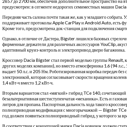
2657 до 2700 мм, обеспечив дополнительное пространство на вт
предусмотрен: в сегменте недорогих семиместных машин Dacia д
Передняя часть салона почти такая же, как у младшего собрата. 
поддерживает протоколы Apple CarPlay и Android Auto, есть фу
Кроме того, предусмотрена док-станция для подключения смарт
Однако, в отличие от Дастера, Bigster лишился базовых стрело
фирменные держатели для различных аксессуаров YouClip, акус
адаптивный круиз-контроль и электропривод двери багажника.
Кроссовер Dacia Bigster стал первой моделью группы Renault, к
других моделях компании), но вместо атмосферника 1.6 (94 л.с.
выдает 50 л.с. и 205 Нм. Роботизированная коробка передач б
электроникой, которая согласовывает скорости вращения коленва
1,4 кВт·ч вместо 1,2 кВт·ч.
Вторым вариантом стал «мягкий» гибрид TCe 140, сочетающий ту
безальтернативная шестиступенчатая «механика». Есть и газо
литров для пропана. Паспортная дальность хода такого кроссо
полноприводная модификация с многорычажкой — Bigster TCe 130
год должен появиться полноприводный гибрид, у которого за вр
В соответствии с концепцией марки Daciа новичок должен стат