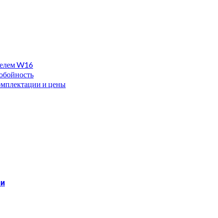
ателем W16
нобойность
омплектации и цены
ии