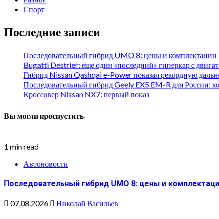
Спорт
Последние записи
Последовательный гибрид UMO 8: цены и комплектации
Bugatti Destrier: еще один «последний» гиперкар с двиг
Гибрид Nissan Qashqai e-Power показал рекордную даль
Последовательный гибрид Geely EX5 EM-R для России: к
Кроссовер Nissan NX7: первый показ
Вы могли проспустить
1 min read
Автоновости
Последовательный гибрид UMO 8: цены и комплектац
07.08.2026
Николай Васильев