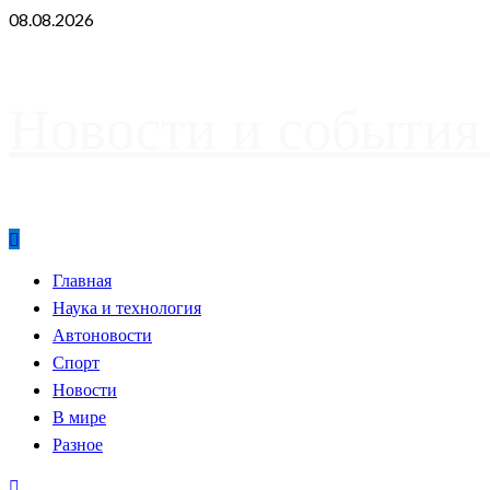
Skip
08.08.2026
to
content
Новости и события
Primary
Главная
Menu
Наука и технология
Автоновости
Спорт
Новости
В мире
Разное