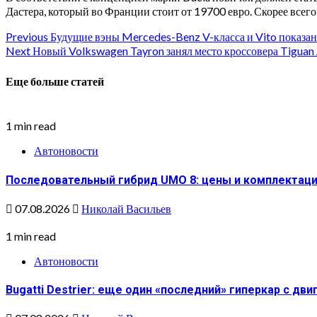
Дастера, который во Франции стоит от 19700 евро. Скорее всего,
Continue
Previous
Будущие вэны Mercedes-Benz V-класса и Vito показа
Next
Новый Volkswagen Tayron занял место кроссовера Tiguan 
Reading
Еще больше статей
1 min read
Автоновости
Последовательный гибрид UMO 8: цены и комплектац
07.08.2026
Николай Васильев
1 min read
Автоновости
Bugatti Destrier: еще один «последний» гиперкар с дв