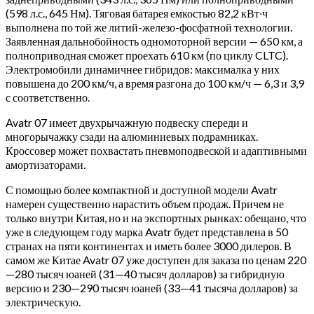
(598 л.с., 645 Нм). Тяговая батарея емкостью 82,2 кВт∙ч
выполнена по той же литий-железо-фосфатной технологии.
Заявленная дальнобойность одномоторной версии — 650 км, а
полноприводная сможет проехать 610 км (по циклу CLTC).
Электромобили динамичнее гибридов: максималка у них
повышена до 200 км/ч, а время разгона до 100 км/ч — 6,3 и 3,9
с соответственно.
Avatr 07 имеет двухрычажную подвеску спереди и
многорычажку сзади на алюминиевых подрамниках.
Кроссовер может похвастать пневмоподвеской и адаптивными
амортизаторами.
С помощью более компактной и доступной модели Avatr
намерен существенно нарастить объем продаж. Причем не
только внутри Китая, но и на экспортных рынках: обещано, что
уже в следующем году марка Avatr будет представлена в 50
странах на пяти континентах и иметь более 3000 дилеров. В
самом же Китае Avatr 07 уже доступен для заказа по ценам 220
—280 тысяч юаней (31—40 тысяч долларов) за гибридную
версию и 230—290 тысяч юаней (33—41 тысяча долларов) за
электрическую.