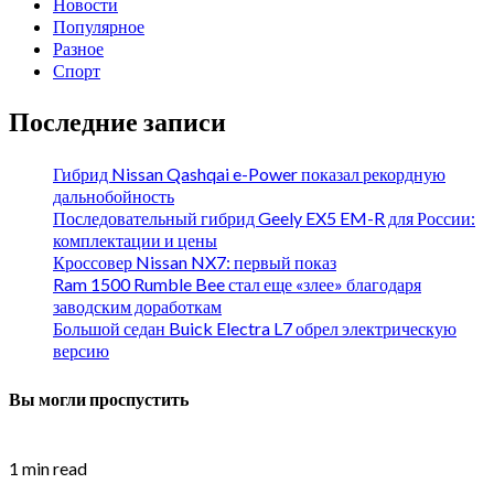
Новости
Популярное
Разное
Спорт
Последние записи
Гибрид Nissan Qashqai e-Power показал рекордную
дальнобойность
Последовательный гибрид Geely EX5 EM-R для России:
комплектации и цены
Кроссовер Nissan NX7: первый показ
Ram 1500 Rumble Bee стал еще «злее» благодаря
заводским доработкам
Большой седан Buick Electra L7 обрел электрическую
версию
Вы могли проспустить
1 min read