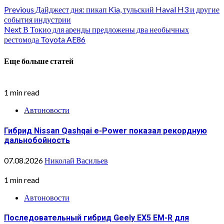
Continue
Previous
Дайджест дня: пикап Kia, тульский Haval H3 и другие
события индустрии
Reading
Next
В Токио для аренды предложены два необычных
рестомода Toyota AE86
Еще больше статей
1 min read
Автоновости
Гибрид Nissan Qashqai e-Power показал рекордную
дальнобойность
07.08.2026
Николай Васильев
1 min read
Автоновости
Последовательный гибрид Geely EX5 EM-R для