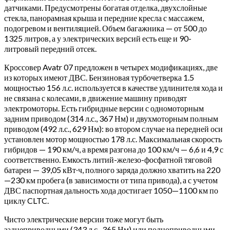
датчиками. Предусмотрены богатая отделка, двухслойные
стекла, панорамная крыша и передние кресла с массажем,
подогревом и вентиляцией. Объем багажника — от 500 до
1325 литров, а у электрических версий есть еще и 90-
литровый передний отсек.
Кроссовер Avatr 07 предложен в четырех модификациях, две
из которых имеют ДВС. Бензиновая турбочетверка 1.5
мощностью 156 л.с. используется в качестве удлинителя хода и
не связана с колесами, в движение машину приводят
электромоторы. Есть гибридные версии с одномоторным
задним приводом (314 л.с., 367 Нм) и двухмоторным полным
приводом (492 л.с., 629 Нм): во втором случае на передней оси
установлен мотор мощностью 178 л.с. Максимальная скорость
гибридов — 190 км/ч, а время разгона до 100 км/ч — 6,6 и 4,9 с
соответственно. Емкость литий-железо-фосфатной тяговой
батареи — 39,05 кВт∙ч, полного заряда должно хватить на 220
—230 км пробега (в зависимости от типа привода), а с учетом
ДВС паспортная дальность хода достигает 1050—1100 км по
циклу CLTC.
Чисто электрические версии тоже могут быть
заднеприводными (343 л.с., 365 Нм) или полноприводными