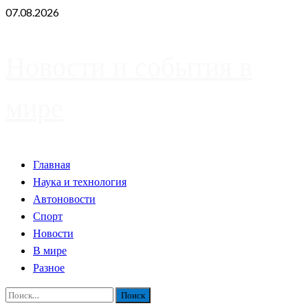
Skip
07.08.2026
to
content
Новости и события в
мире
Primary
Главная
Menu
Наука и технология
Автоновости
Спорт
Новости
В мире
Разное
Найти: