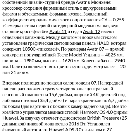
собственной дизайн-студией бренда Avatr в Мюнхене:
кроссовер сохранил фирменный стиль с двухуровневыми
фарами и обтекаемыми формами кузова. Заявленный
коэффициент аэродинамического сопротивления Cd — 0,259.
«Семерка» стала первой пятидверной моделью марки, ведь
старшие кросс-фастбек
Avatr 11
и седан
Avatr 12
имеют
отдельный багажник. Между капотом и лобовым стеклом
установлена графическая светодиодная панель HALO, которая
содержит 10500 «пикселей». По размерам Avatr 07 — прямой
конкурент популярнейшей Тесле Model Y: длина — 4825 мм,
ширина — 1980 мм, высота — 1620 мм. Колесная база — 2940
мм. Палитра включает пять цветов кузова, диаметр колес — 20
или 21 дюйм.
Впервые полноценно показан салон модели 07. На передней
панели расположено сразу четыре экрана: центральный
сенсорный планшет на 15,6 дюйма, широкий 4K-дисплей под
лобовым стеклом (35,4 дюйма) и пара экранчиков по 6,7 дюйма
по бокам (для картинки с боковых камер заднего вида). Все это
хозяйство управляется медиасистемой Harmony OS 4.0 фирмы
Huawei. За озвучку отвечает аудиосистема British Treasure (25
динамиков) пиковой мощностью 2016 Вт. Установлен
фирменный автопилот Huawei ADS 3.0 с лидаром и 27