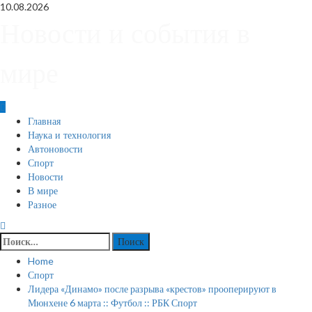
Skip
10.08.2026
to
Новости и события в
content
мире
Primary
Главная
Menu
Наука и технология
Автоновости
Спорт
Новости
В мире
Разное
Найти:
Home
Спорт
Лидера «Динамо» после разрыва «крестов» прооперируют в
Мюнхене 6 марта :: Футбол :: РБК Спорт