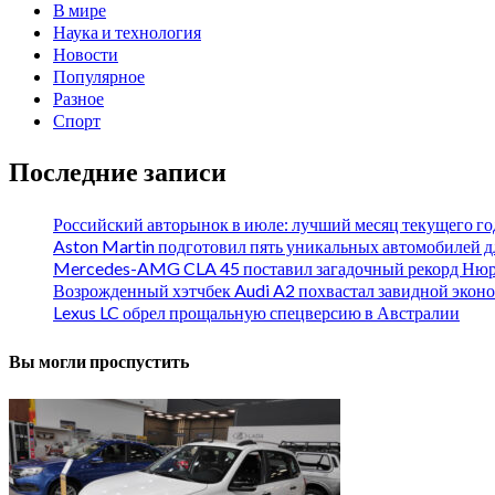
В мире
Наука и технология
Новости
Популярное
Разное
Спорт
Последние записи
Российский авторынок в июле: лучший месяц текущего го
Aston Martin подготовил пять уникальных автомобилей 
Mercedes-AMG CLA 45 поставил загадочный рекорд Нюр
Возрожденный хэтчбек Audi A2 похвастал завидной эко
Lexus LC обрел прощальную спецверсию в Австралии
Вы могли проспустить