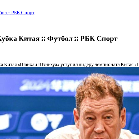
бол :: РБК Спорт
убка Китая :: Футбол :: РБК Спорт
ка Китая
«Шанхай Шэньхуа» уступил лидеру чемпионата Китая «Ш