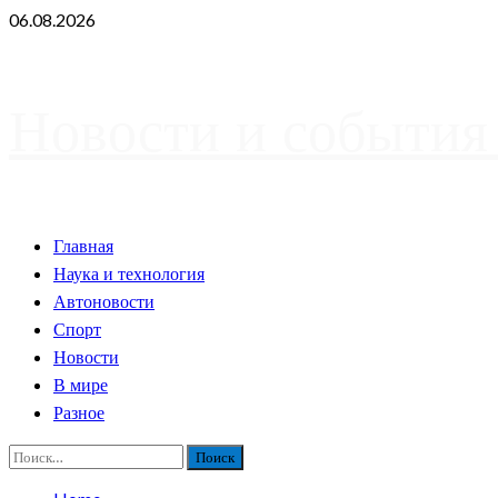
Skip
06.08.2026
to
content
Новости и события
Primary
Главная
Menu
Наука и технология
Автоновости
Спорт
Новости
В мире
Разное
Найти: