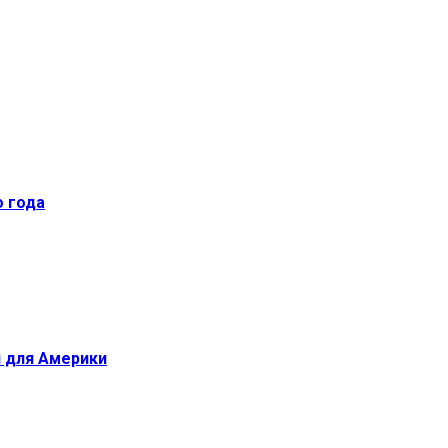
о года
й для Америки