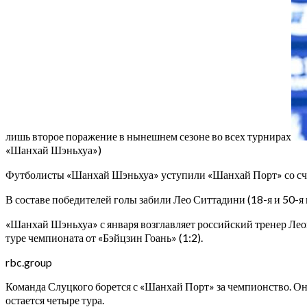
лишь второе поражение в нынешнем сезоне во всех турнирах
«Шанхай Шэньхуа»)
Футболисты «Шанхай Шэньхуа» уступили «Шанхай Порт» со сче
В составе победителей голы забили Лео Ситтадини (18-я и 50-я
«Шанхай Шэньхуа» с января возглавляет российский тренер Лео
туре чемпионата от «Бэйцзин Гоань» (1:2).
rbc.group
Команда Слуцкого борется с «Шанхай Порт» за чемпионство. Она
остается четыре тура.