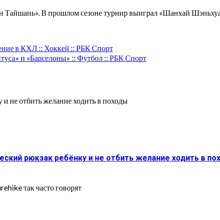
н Тайшань». В прошлом сезоне турнир выиграл «Шанхай Шэньхуа
ие в КХЛ :: Хоккей :: РБК Спорт
са» и «Барселоны» :: Футбол :: РБК Спорт
ческий рюкзак ребёнку и не отбить желание ходить в по