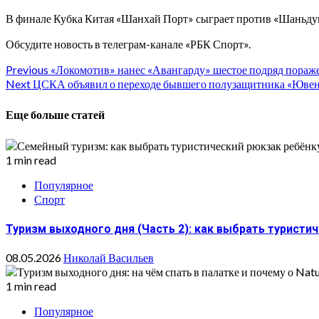
В финале Кубка Китая «Шанхай Порт» сыграет против «Шаньду
Обсудите новость в телеграм-канале «РБК Спорт».
Continue
Previous
«Локомотив» нанес «Авангарду» шестое подряд поражен
Next
ЦСКА объявил о переходе бывшего полузащитника «Ювенту
Reading
Еще больше статей
1 min read
Популярное
Спорт
Туризм выходного дня (Часть 2): как выбрать туристи
08.05.2026
Николай Васильев
1 min read
Популярное