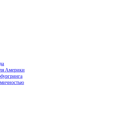
да
для Америки
бургринга
номичностью