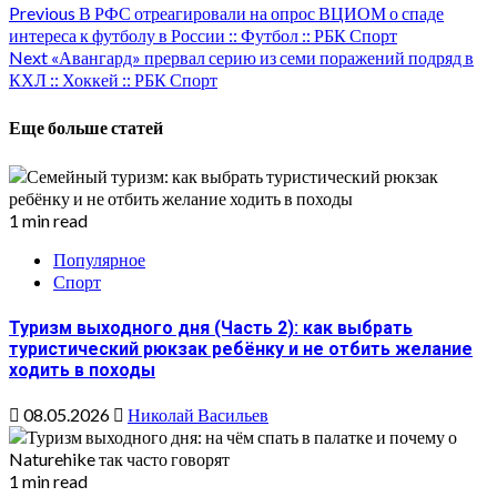
Continue
Previous
В РФС отреагировали на опрос ВЦИОМ о спаде
интереса к футболу в России :: Футбол :: РБК Спорт
Reading
Next
«Авангард» прервал серию из семи поражений подряд в
КХЛ :: Хоккей :: РБК Спорт
Еще больше статей
1 min read
Популярное
Спорт
Туризм выходного дня (Часть 2): как выбрать
туристический рюкзак ребёнку и не отбить желание
ходить в походы
08.05.2026
Николай Васильев
1 min read