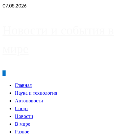
Skip
07.08.2026
to
content
Новости и события в
мире
Primary
Главная
Menu
Наука и технология
Автоновости
Спорт
Новости
В мире
Разное