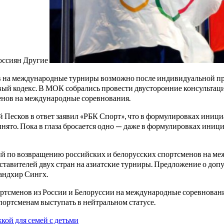
россиян
Другие
ов на международные турниры возможно после индивидуальной пр
вый кодекс. В МОК собрались провести двусторонние консульта
енов на международные соревнования.
й Песков в ответ заявил «РБК Спорт», что в формулировках ин
инято. Пока в глаза бросается одно — даже в формулировках ини
ий по возвращению российских и белорусских спортсменов на м
авителей двух стран на азиатские турниры. Предложение о допус
андхир Сингх.
ортсменов из России и Белоруссии на международные соревнован
ортсменам выступать в нейтральном статусе.
кой для семей с детьми