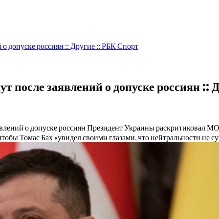
о допуске россиян :: Другие :: РБК Спорт
 после заявлений о допуске россиян :: 
явлений о допуске россиян
Президент Украины раскритиковал МОК
тобы Томас Бах «увидел своими глазами, что нейтральности не с