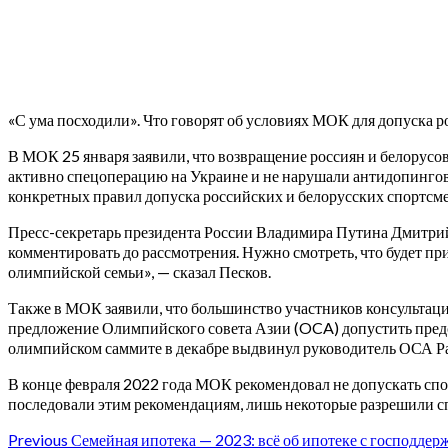
«С ума посходили». Что говорят об условиях МОК для допуска 
В МОК 25 января заявили, что возвращение россиян и белорус
активно спецоперацию на Украине и не нарушали антидопинго
конкретных правил допуска российских и белорусских спортсм
Пресс-секретарь президента России Владимира Путина Дмитри
комментировать до рассмотрения. Нужно смотреть, что будет пр
олимпийской семьи», — сказал Песков.
Также в МОК заявили, что большинство участников консультац
предложение Олимпийского совета Азии (OCA) допустить предст
олимпийском саммите в декабре выдвинул руководитель ОСА Р
В конце февраля 2022 года МОК рекомендовал не допускать сп
последовали этим рекомендациям, лишь некоторые разрешили сп
Continue
Previous
Семейная ипотека — 2023: всё об ипотеке с господдерж