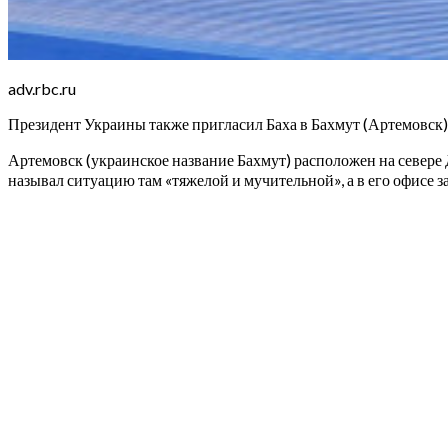
adv.rbc.ru
Президент Украины также пригласил Баха в Бахмут (Артемовск),
Артемовск (украинское название Бахмут) расположен на севере Д
называл ситуацию там «тяжелой и мучительной», а в его офисе за