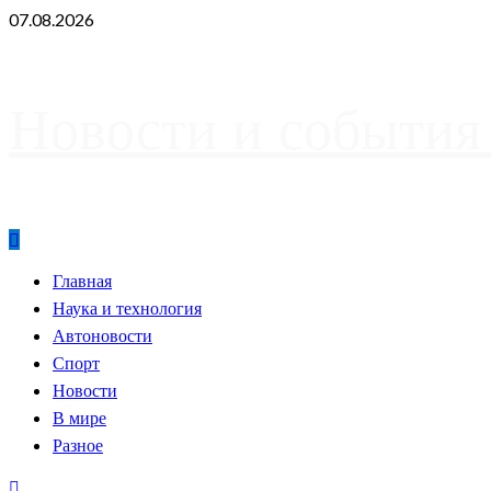
Skip
07.08.2026
to
content
Новости и события
Primary
Главная
Menu
Наука и технология
Автоновости
Спорт
Новости
В мире
Разное