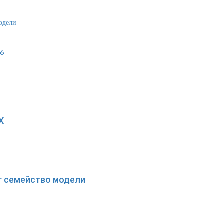
модели
16
X
ит семейство модели