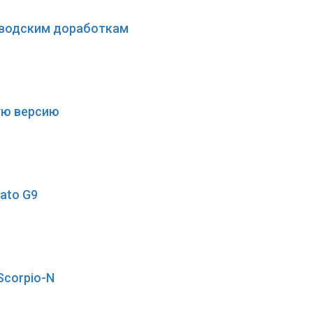
заводским доработкам
кую версию
ato G9
Scorpio-N