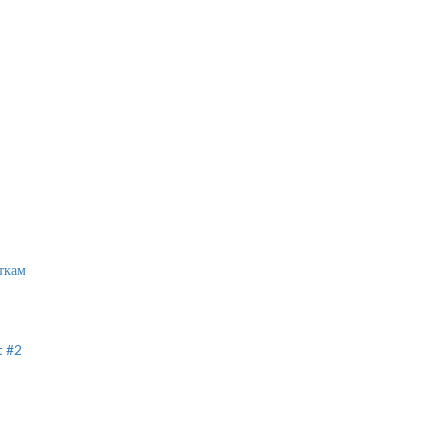
ткам
t #2