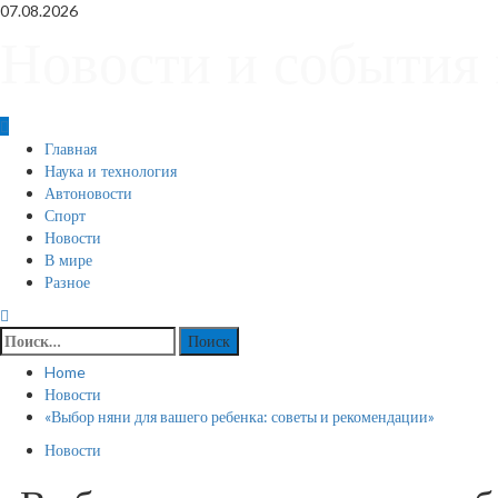
Skip
07.08.2026
to
Новости и события 
content
Primary
Главная
Menu
Наука и технология
Автоновости
Спорт
Новости
В мире
Разное
Найти:
Home
Новости
«Выбор няни для вашего ребенка: советы и рекомендации»
Новости