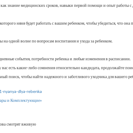
 как знание медицинских сроков, навыки первой помощи и опыт работы с д
оторого няня будет работать с вашим ребенком, чтобы убедиться, что она 
вы на одной волне по вопросам воспитания и ухода за ребенком.
евные события, потребности ребенка и любые изменения в расписании.
 вас есть какие-либо сомнения относительно кандидата, продолжайте пои
ный поиск, чтобы найти надежного и заботливого уходчика для вашего реб
1-nyanya-dlya-rebenka
вары и Комплектующие»