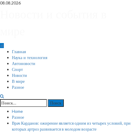
Skip
08.08.2026
to
Новости и события в
content
мире
Primary
Главная
Menu
Наука и технология
Автоновости
Спорт
Новости
В мире
Разное
Найти:
Home
Разное
Врач Карданов: ожирение является одним из четырех условий, при
которых артроз развивается в молодом возрасте