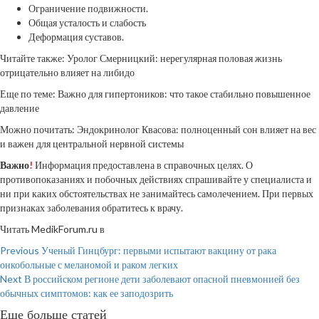
Ограничение подвижности.
Общая усталость и слабость
Деформация суставов.
Читайте также: Уролог Смерницкий: нерегулярная половая жизнь
отрицательно влияет на либидо
Еще по теме: Важно для гипертоников: что такое стабильно повышенное
давление
Можно почитать: Эндокринолог Квасова: полноценный сон влияет на вес
и важен для центральной нервной системы
Важно
!
Информация предоставлена в справочных целях. О
противопоказаниях и побочных действиях спрашивайте у специалиста и
ни при каких обстоятельствах не занимайтесь самолечением. При первых
признаках заболевания обратитесь к врачу.
Читать MedikForum.ru в
Continue
Previous
Ученый Гинцбург: первыми испытают вакцину от рака
онкобольные с меланомой и раком легких
Reading
Next
В российском регионе дети заболевают опасной пневмонией без
обычных симптомов: как ее заподозрить
Еще больше статей