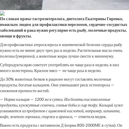
По словам врача-гастроэнтеролога, диетолога Екатерины Гиренко,
пожилым людям для профилактики переломов, сердечно-сосудистых
заболеваний и рака нужно регулярно
есть рыбу, молочные продукты,
овощи и фрукты.
Для профилактики атеросклероза и ишемической болезни сердца рыбу
нужно есть не менее двух-трех раз в неделю. Растительные масла очень
полезны (умеренно), а животные жиры лучше свести к минимуму.
Субпродукты врач советует употреблять не чаще раза в неделю, в них
много холестерина. Красное мясо — не чаще раза в неделю.
До 30% животных белков в рационе могут составлять молочные
продукты, богатые кальцием. Они уменьшают риск остеопороза —
снижения прочности костей.
— Норма кальция — 1200 мг в сутки. Им богаты кисломолочные
продукты, кунжутные семечки, соевые бобы и сыр тофу. Кальций хуже
усваивается из продуктов с щавелевой кислотой, например, шпината,
кофе, зеленого горошка, спаржи и арахиса
, — отметила медик.
Важно есть продукты с витамином Д (норма 800-2000МЕ в сутки). Он