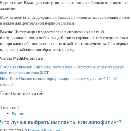
Еще по теме: Важно для гипертоников: что такое стабильно повышенное
давление
Можно почитать: Эндокринолог Квасова: полноценный сон влияет на вес
и важен для центральной нервной системы
Важно
!
Информация предоставлена в справочных целях. О
противопоказаниях и побочных действиях спрашивайте у специалиста и
ни при каких обстоятельствах не занимайтесь самолечением. При первых
признаках заболевания обратитесь к врачу.
Читать MedikForum.ru в
Continue
Previous
Онколог Смирнова: потеря веса и отсутствие аппетита могут
быть признаками рака ЖКТ
Reading
Next
Врач Иванов назвал норму сахара в крови у мужчин: 4,11–6,1
ммоль/л
Еще больше статей
1 min read
Разное
Что лучше выбрать импланты или липофилинг?
31.07.2026
Николай Васильев