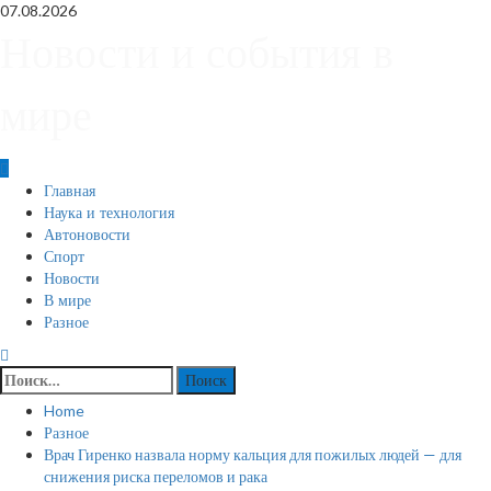
Skip
07.08.2026
to
Новости и события в
content
мире
Primary
Главная
Menu
Наука и технология
Автоновости
Спорт
Новости
В мире
Разное
Найти:
Home
Разное
Врач Гиренко назвала норму кальция для пожилых людей — для
снижения риска переломов и рака