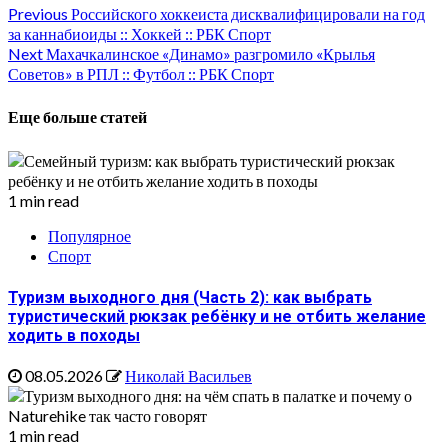
Continue
Previous
Российского хоккеиста дисквалифицировали на год
за каннабиоиды :: Хоккей :: РБК Спорт
Reading
Next
Махачкалинское «Динамо» разгромило «Крылья
Советов» в РПЛ :: Футбол :: РБК Спорт
Еще больше статей
1 min read
Популярное
Спорт
Туризм выходного дня (Часть 2): как выбрать
туристический рюкзак ребёнку и не отбить желание
ходить в походы
08.05.2026
Николай Васильев
1 min read