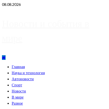
Skip
08.08.2026
to
content
Новости и события в
мире
Primary
Главная
Menu
Наука и технология
Автоновости
Спорт
Новости
В мире
Разное