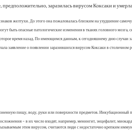
е, предположительно, заразилась вирусом Коксаки и умер
ризнаков желтухи. До этого она пожаловалась близким на ухудшение сам
огут быть опасные патологические изменения в тканях головного мозга, с
которое время назад. По имеющимся данным, к сегодняшнему дню случаи з
ла заявление о появлении заразившихся вирусом Коксаки в столичном ре
рязненную пищу, воду, руки или поверхности предметов. Инкубационный п
ложнения – в их число входят, например, менингит, энцефалит, миокарди
зываемым этим вирусом, считаются люди с недостаточно крепким иммуните