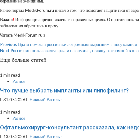
беременные женщины).
Ранее портал MedikForum.ru писал о том, что помогает защититься от зар
Важно
!
Информация предоставлена в справочных целях. О противопоказан
заболевания обратитесь к врачу.
Читать MedikForum.ru в
Continue
Previous
Врачи помогли россиянке с огромным выросшим в носу камнем
Next
Россиянин пожаловался врачам на опухоль, ставшую огромной в про
Reading
Еще больше статей
1 min read
Разное
Что лучше выбрать импланты или липофилинг?
31.07.2026
Николай Васильев
1 min read
Разное
Офтальмохирург-консультант рассказала, как недо
13.07.2026
Николай Васильев