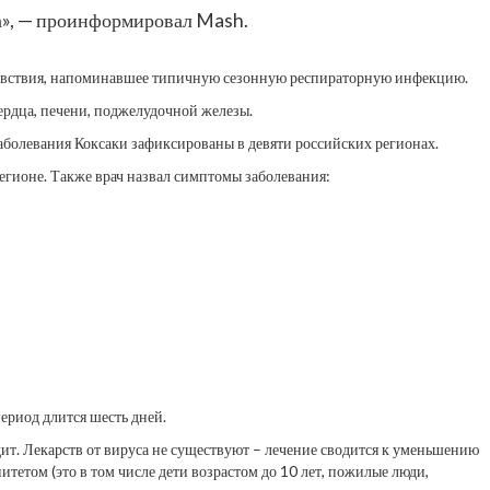
ла», — проинформировал Mash.
очувствия, напоминавшее типичную сезонную респираторную инфекцию.
ердца, печени, поджелудочной железы.
аболевания Коксаки зафиксированы в девяти российских регионах.
гионе. Также врач назвал симптомы заболевания:
ериод длится шесть дней.
т. Лекарств от вируса не существуют – лечение сводится к уменьшению
том (это в том числе дети возрастом до 10 лет, пожилые люди,