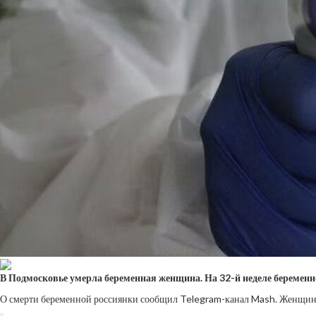
В Подмосковье умерла беременная женщина. На 32-й неделе беременн
О смерти беременной россиянки
сообщил Telegram-канал Mash. Женщине 