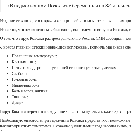
«В подмосковном Подольске беременная на 32-й недел
Издание уточнило, что к врачам женщина обратилась после появления п
Известно, что осложнением заболевания, вызываемого вирусом Коксаки, м
О том, что вирус Коксаки распространяется по России, СМИ сообщили не
6 ноября главный детский инфекционист Москвы Людмила Мазанкова сдела
Повышение температуры;
Красная сыпь;
Пятна и волдыри на внутренней стороне щек, языке, деснах,
Слабость;
Головная боль;
Мышечная боль;
Боль в горле, ангина;
Тошнота;
Диарея.
Вирус Коксаки передается воздушно-капельным путем, а также через заг
Наибольшую опасность при заражении Коксаки представляют возможные ос
неблагоприятных симптомов. Особенно уязвимыми перед заболеванием, вы