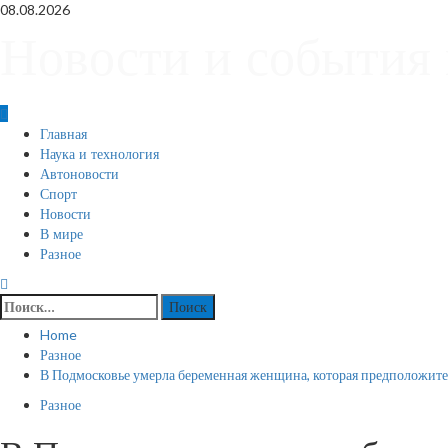
Skip
08.08.2026
to
Новости и события 
content
Primary
Главная
Menu
Наука и технология
Автоновости
Спорт
Новости
В мире
Разное
Найти:
Home
Разное
В Подмосковье умерла беременная женщина, которая предположите
Разное