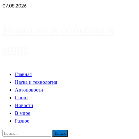
Skip
07.08.2026
to
content
Новости и события в
мире
Primary
Главная
Menu
Наука и технология
Автоновости
Спорт
Новости
В мире
Разное
Найти: