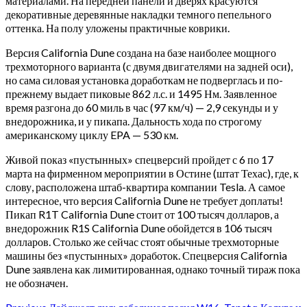
материалами. На передней панели и дверях красуются
декоративные деревянные накладки темного пепельного
оттенка. На полу уложены практичные коврики.
Версия California Dune создана на базе наиболее мощного
трехмоторного варианта (с двумя двигателями на задней оси),
но сама силовая установка доработкам не подверглась и по-
прежнему выдает пиковые 862 л.с. и 1495 Нм. Заявленное
время разгона до 60 миль в час (97 км/ч) — 2,9 секунды и у
внедорожника, и у пикапа. Дальность хода по строгому
американскому циклу EPA — 530 км.
Живой показ «пустынных» спецверсий пройдет с 6 по 17
марта на фирменном мероприятии в Остине (штат Техас), где, к
слову, расположена штаб-квартира компании Tesla. А самое
интересное, что версия California Dune не требует доплаты!
Пикап R1T California Dune стоит от 100 тысяч долларов, а
внедорожник R1S California Dune обойдется в 106 тысяч
долларов. Столько же сейчас стоят обычные трехмоторные
машины без «пустынных» доработок. Спецверсия California
Dune заявлена как лимитированная, однако точный тираж пока
не обозначен.