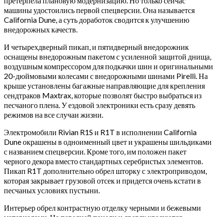
претерпела плановую модернизацию. Но только сейчас
машины удостоились первой спецверсии. Она называется
California Dune, а суть доработок сводится к улучшению
внедорожных качеств.
И четырехдверный пикап, и пятидверный внедорожник
оснащены внедорожным пакетом с усиленной защитой днища,
воздушным компрессором для подкачки шин и оригинальными
20-дюймовыми колесами с внедорожными шинами Pirelli. На
крыше установлены багажные направляющие для крепления
сендтраков Maxtrax, которые позволят быстро выбраться из
песчаного плена. У ездовой электроники есть сразу девять
режимов на все случаи жизни.
Электромобили Rivian R1S и R1T в исполнении California
Dune окрашены в одноименный цвет и украшены шильдиками
с названием спецверсии. Кроме того, им положен пакет
черного декора вместо стандартных серебристых элементов.
Пикап R1T дополнительно обрел шторку с электроприводом,
которая закрывает грузовой отсек и придется очень кстати в
песчаных условиях пустыни.
Интерьер обрел контрастную отделку черными и бежевыми