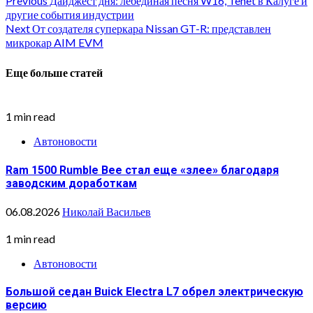
Continue
Previous
Дайджест дня: лебединая песня W16, Tenet в Калуге и
другие события индустрии
Reading
Next
От создателя суперкара Nissan GT-R: представлен
микрокар AIM EVM
Еще больше статей
1 min read
Автоновости
Ram 1500 Rumble Bee стал еще «злее» благодаря
заводским доработкам
06.08.2026
Николай Васильев
1 min read
Автоновости
Большой седан Buick Electra L7 обрел электрическую
версию