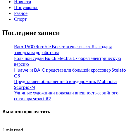
Новости
Популярное
Разное
Спорт
Последние записи
Ram 1500 Rumble Bee стал еще «злее» благодаря
заводским доработкам
Большой седан Buick Electra L7 обрел электрическую
версию
Huawei и BAIC представили большой кроссовер Stelato
G9
Представлен обновленный внедорожник Mahindra
Scorpio-N
Уличные художники показали внешность серийного
ситикара smart #2
Вы могли проспустить
1 min read