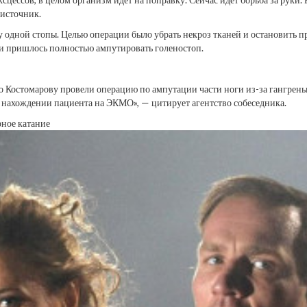
 источник.
 одной стопы. Целью операции было убрать некроз тканей и остановить пр
й и пришлось полностью ампутировать голеностоп.
то Костомарову провели операцию по ампутации части ноги из-за гангрен
и нахождении пациента на ЭКМО», — цитирует агентство собеседника.
ное катание