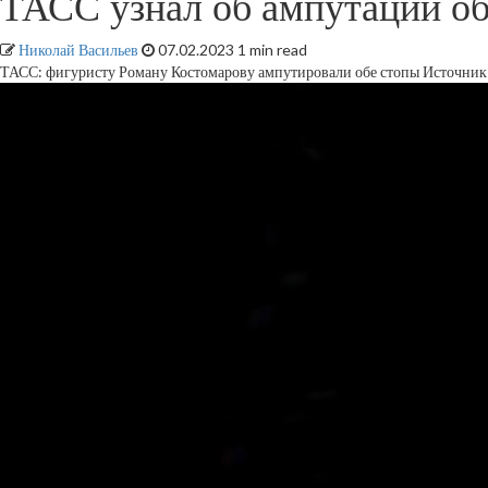
ТАСС узнал об ампутации обе
Николай Васильев
07.02.2023
1 min read
ТАСС: фигуристу Роману Костомарову ампутировали обе стопы
Источник 