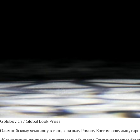
Golubovich / Global Look Press
Олимпийскому чемпиону в танцах на льду Роману Костомарову ампутирова
«К сожалению, пришлось ампутировать обе стопы. Операция прошла без экс