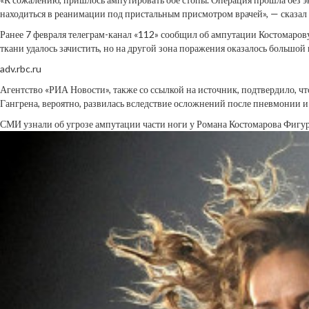
находиться в реанимации под пристальным присмотром врачей», — сказал
Ранее 7 февраля телеграм-канал «112» сообщил об ампутации Костомарову
ткани удалось зачистить, но на другой зона поражения оказалось большо
adv.rbc.ru
Агентство «РИА Новости», также со ссылкой на источник, подтвердило, ч
Гангрена, вероятно, развилась вследствие осложнений после пневмонии 
СМИ узнали об угрозе ампутации части ноги у Романа Костомарова
Фигур