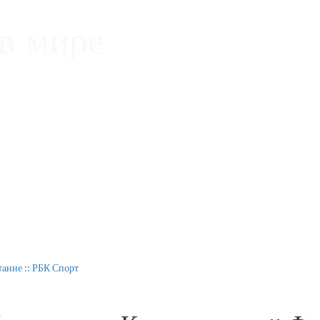
в мире
тание :: РБК Спорт