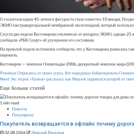
О госпитализации 45-летнего фигуриста стало известно 10 января. Поздн
ЭКМО (экстракорпоральной мембранной оксигенации), который используе
Спустя две недели Костомарова отключили от аппарата ЭКМО, однако 25 
сообщали «РБК Спорт» об улучшении его состояния.
На прошлой неделе источники сообщили, что у Костомарова развилась ганг
пережить.
Костомаров — чемпион Олимпиады-2006, двукратный чемпион мира (2004,
Continue
Previous
Отреклись от своих угроз. Кто передумал бойкотировать Олимпиа
Next
Экс-игрок «Химок» рассказал, как Мирзов укрывался шторой от свято
Reading
Еще больше статей
1 min read
Новости
Популярное
Покупатель возвращается в офлайн: почему дорог
02.08.2026
Николай Васильев