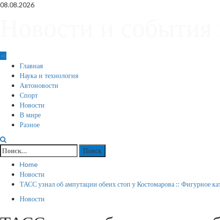
Skip
08.08.2026
to
Новости и события 
content
Primary
Главная
Menu
Наука и технология
Автоновости
Спорт
Новости
В мире
Разное
Найти:
Home
Новости
ТАСС узнал об ампутации обеих стоп у Костомарова :: Фигурное ка
Новости