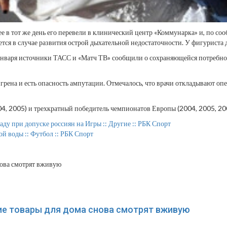
ее в тот же день его перевели в клинический центр «Коммунарка» и, по 
тся в случае развития острой дыхательной недостаточности. У фигурист
января источники ТАСС и «Матч ТВ» сообщили о сохраняющейся потребнос
рена и есть опасность ампутации. Отмечалось, что врачи откладывают опе
 2005) и трехкратный победитель чемпионатов Европы (2004, 2005, 2006
ду при допуске россиян на Игры :: Другие :: РБК Спорт
й воды :: Футбол :: РБК Спорт
ие товары для дома снова смотрят вживую