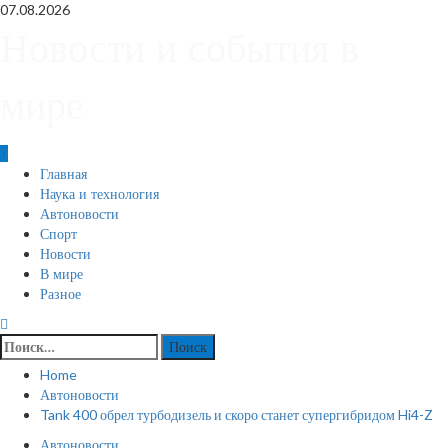
Skip
07.08.2026
to
Новости и события в
content
мире
Primary
Главная
Menu
Наука и технология
Автоновости
Спорт
Новости
В мире
Разное
Найти:
Home
Автоновости
Tank 400 обрел турбодизель и скоро станет супергибридом Hi4-Z
Автоновости