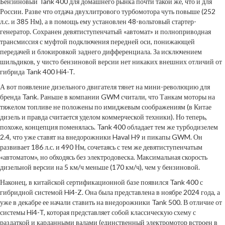
Бензиновый Tank 400 для домашнего рынка почти такой же, что и для
России. Разве что отдача двухлитрового турбомотора чуть повыше (252
л.с. и 385 Нм), а в помощь ему установлен 48-вольтовый стартер-
генератор. Сохранен девятиступенчатый «автомат» и полноприводная
трансмиссия с муфтой подключения передней оси, понижающей
передачей и блокировкой заднего дифференциала. За исключением
шильдиков, у чисто бензиновой версии нет никаких внешних отличий от
гибрида Tank 400 Hi4-T.
А вот появление дизельного двигателя тянет на мини-революцию для
бренда Tank. Раньше в компании GWM считали, что Танкам моторы на
тяжелом топливе не положены по имиджевым соображениям (в Китае
дизель и правда считается уделом коммерческой техники). Но теперь,
похоже, концепция поменялась. Tank 400 обладает тем же турбодизелем
2.4, что уже ставят на внедорожники Haval H9 и пикапы GWM. Он
развивает 186 л.с. и 490 Нм, сочетаясь с тем же девятиступенчатым
«автоматом», но обходясь без электродовеска. Максимальная скорость
дизельной версии на 5 км/ч меньше (170 км/ч), чем у бензиновой.
Наконец, в китайской сертификационной базе появился Tank 400 с
гибридной системой Hi4-Z. Она была представлена в ноябре 2024 года, а
уже в декабре ее начали ставить на внедорожники Tank 500. В отличие от
системы Hi4-T, которая представляет собой классическую схему с
раздаткой и карданными валами (единственный электромотор встроен в