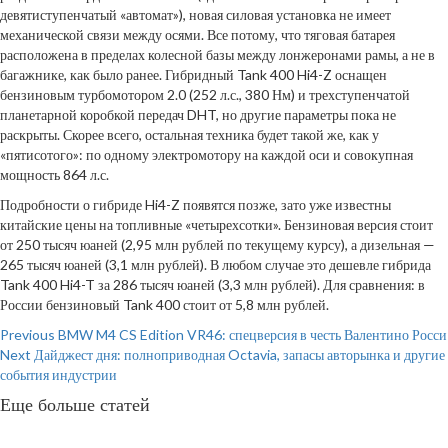
девятиступенчатый «автомат»), новая силовая установка не имеет
механической связи между осями. Все потому, что тяговая батарея
расположена в пределах колесной базы между лонжеронами рамы, а не в
багажнике, как было ранее. Гибридный Tank 400 Hi4-Z оснащен
бензиновым турбомотором 2.0 (252 л.с., 380 Нм) и трехступенчатой
планетарной коробкой передач DHT, но другие параметры пока не
раскрыты. Скорее всего, остальная техника будет такой же, как у
«пятисотого»: по одному электромотору на каждой оси и совокупная
мощность 864 л.с.
Подробности о гибриде Hi4-Z появятся позже, зато уже известны
китайские цены на топливные «четырехсотки». Бензиновая версия стоит
от 250 тысяч юаней (2,95 млн рублей по текущему курсу), а дизельная —
265 тысяч юаней (3,1 млн рублей). В любом случае это дешевле гибрида
Tank 400 Hi4-T за 286 тысяч юаней (3,3 млн рублей). Для сравнения: в
России бензиновый Tank 400 стоит от 5,8 млн рублей.
Continue
Previous
BMW M4 CS Edition VR46: спецверсия в честь Валентино Росси
Next
Дайджест дня: полноприводная Octavia, запасы авторынка и другие
Reading
события индустрии
Еще больше статей