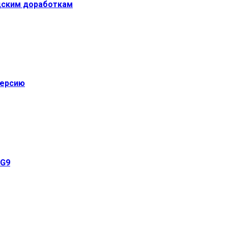
одским доработкам
версию
 G9