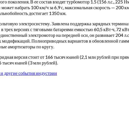
 поколения. В ее состав входят турбомотор 1.5 (156 л.с., 225 Нм
 может набрать 100 км/ч за 6,9 с, максимальная скорость — 200 км
альнобойность достигает 1350 км.
льтовую электросистему. Заявлена поддержка зарядных термина
 в трех версиях с тяговыми батареями емкостью 60,5 кВт∙ч, 72 кВ
нственный электромотор на передней оси, он развивает 204 л.с., 22
ех модификаций. Полноприводных вариантов в обновленной гамме 
ые амортизаторы по кругу.
идная версия стоит от 166 тысяч юаней (2,1 млн рублей при пря
6 тысяч юаней (3 млн рублей).
и и другие события индустрии