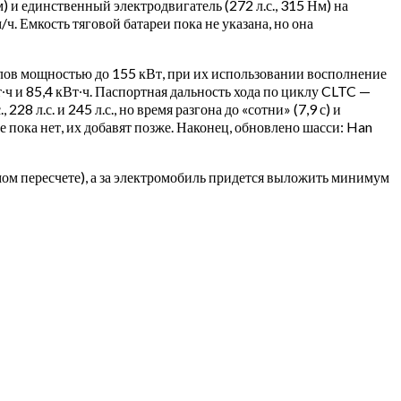
) и единственный электродвигатель (272 л.с., 315 Нм) на
/ч. Емкость тяговой батареи пока не указана, но она
лов мощностью до 155 кВт, при их использовании восполнение
т∙ч и 85,4 кВт∙ч. Паспортная дальность хода по циклу CLTC —
8 л.с. и 245 л.с., но время разгона до «сотни» (7,9 с) и
пока нет, их добавят позже. Наконец, обновлено шасси: Han
мом пересчете), а за электромобиль придется выложить минимум