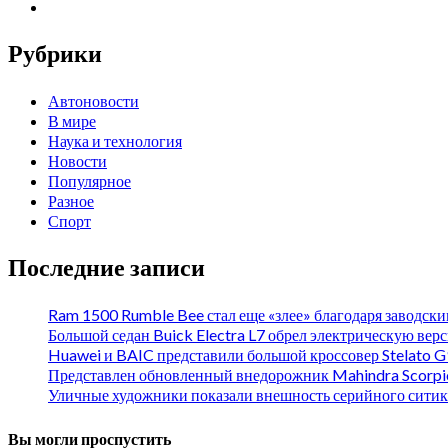
Рубрики
Автоновости
В мире
Наука и технология
Новости
Популярное
Разное
Спорт
Последние записи
Ram 1500 Rumble Bee стал еще «злее» благодаря заводск
Большой седан Buick Electra L7 обрел электрическую вер
Huawei и BAIC представили большой кроссовер Stelato G
Представлен обновленный внедорожник Mahindra Scorp
Уличные художники показали внешность серийного ситик
Вы могли проспустить