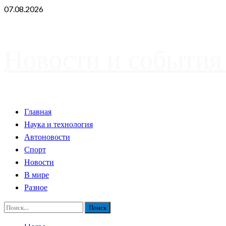
Skip
07.08.2026
to
content
Новости и события
Primary
Главная
Menu
Наука и технология
Автоновости
Спорт
Новости
В мире
Разное
Найти: