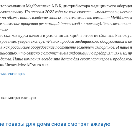
ектор компании МедКомплекс А.В.К, дистрибьютора медицинского оборудо
елали ставку. По итогам 2022 года можно сказать – мы выстояли, несмотр
е по объему наши складские запасы, но возможности компании МедКомпле
е снижение процента рекламаций (претензий к качеству). Это связано ка
вах».
не скачков курса валюты и усиления санкций, в итоге не сбылись. Рыно
ирование, уверен эксперт:
«Рынок продаж медицинского оборудования к кон
 как российское оборудование постепенно заменяет импортное. И наше по 
нностью, что связано с отсутствием информации о предприятиях и их пр
ства. Наша компания всегда это делала для своих партнеров и продолжает
и».
Читать MedikForum.ru в
мя секса: врач
ие товары для дома снова смотрят вживую