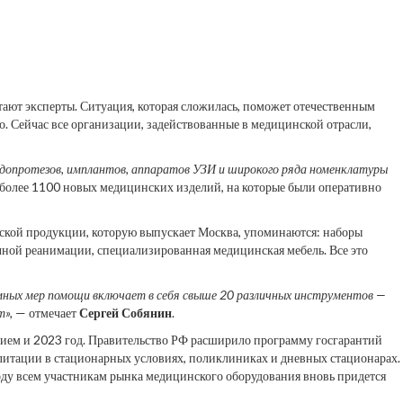
тают эксперты. Ситуация,
которая сложилась, поможет отечественным
о. Сейчас все организации, задействованные в медицинской отрасли,
ндопротезов, имплантов, аппаратов УЗИ и широкого ряда номенклатуры
 более 1100 новых медицинских изделий, на которые были оперативно
ской продукции, которую выпускает Москва, упоминаются: наборы
чной реанимации, специализированная медицинская мебель. Все это
емных мер помощи включает в себя свыше 20 различных инструментов —
т»,
— отмечает
Сергей Собянин
.
ением и 2023 год. Правительство РФ расширило программу госгарантий
тации в стационарных условиях, поликлиниках и дневных стационарах.
оду всем участникам рынка медицинского оборудования вновь придется