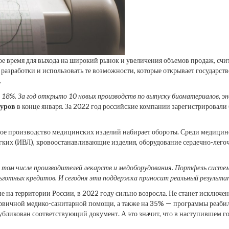
е время для выхода на широкий рынок и увеличения объемов продаж, счи
разработки и использовать те возможности, которые открывает государств
.
 18%. За год открыто 10 новых производств по выпуску биоматериалов, э
уров
в конце января. За 2022 год российские компании зарегистрировали
ое производство медицинских изделий набирает обороты. Среди медицин
гких (ИВЛ), кровоостанавливающие изделия, оборудование сердечно-лего
в том числе производителей лекарств и медоборудования. Портфель сист
льготных кредитов. И сегодня эта поддержка приносит реальный результа
е на территории России, в 2022 году сильно возросла. Не станет исключ
ичной медико-санитарной помощи, а также на 35% — программы реабили
убликован соответствующий документ. А это значит, что в наступившем г