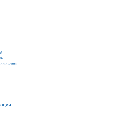
16
ть
ции и цены
тации