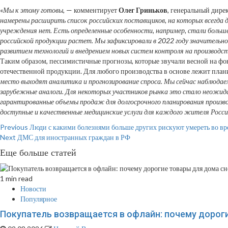
«
Мы к этому готовы
, — комментирует
Олег Гриньков
, генеральный дир
намерены расширить список российских поставщиков, на которых всегда д
учреждения нет. Есть определенные особенности, например, стали больш
российской продукции растет. Мы зафиксировали в 2022 году значительно
развитием технологий и внедрением новых систем контроля на производст
Таким образом, пессимистичные прогнозы, которые звучали весной на фо
отечественной продукции. Для любого производства в основе лежит план
место выходят аналитика и прогнозирование спроса. Мы сейчас наблюдаем,
зарубежные аналоги. Для некоторых участников рынка это стало неожида
гарантированные объемы продаж для долгосрочного планирования производ
доступные и качественные медицинские услуги для каждого жителя Росси
Continue
Previous
Люди с какими болезнями больше других рискуют умереть во вре
Next
ДМС для иностранных граждан в РФ
Reading
Еще больше статей
1 min read
Новости
Популярное
Покупатель возвращается в офлайн: почему дорог