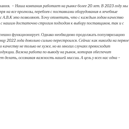
вания. –
Наша компания работает на рынке более 20 лет. В 2023 году мы
я на все прогнозы, перебоев с поставками оборудования в лечебные
кс А.В.К это позволяют. Хочу отметить, что с каждым годом качество
к с нашим достаточно строгим подходом к выбору поставщиков, так и с
к успешно функционирует. Однако необходимо продолжать популяризацию
цу 2022 года довольно сильно перестроился. Сейчас как никогда на первое
качеству не только не хуже, но во многих случаях превосходит
одукции. Важна работа по выводу на рынок, которая обеспечит
 делать, осознавая важность нашей миссии. А цель у всех нас одна –