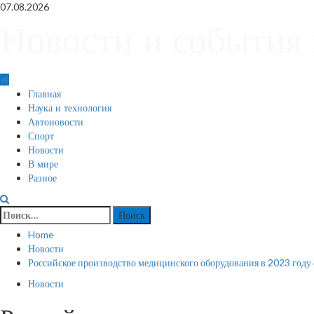
Skip
07.08.2026
to
Новости и события 
content
Primary
Главная
Menu
Наука и технология
Автоновости
Спорт
Новости
В мире
Разное
Найти:
Home
Новости
Российское производство медицинского оборудования в 2023 году
Новости