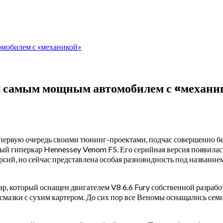
мобилем с «механикой»
 самым мощным автомобилем с «механи
 первую очередь своими тюнинг-проектами, подчас совершенно б
ый гиперкар Hennessey Venom F5. Его серийная версия появилась
версий, но сейчас представлена особая разновидность под назва
, который оснащен двигателем V8 6.6 Fury собственной разраб
 смазки с сухим картером. До сих пор все Веномы оснащались се