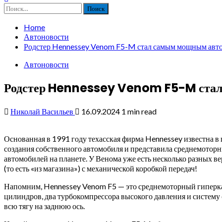
Найти:
Home
Автоновости
Родстер Hennessey Venom F5-M стал самым мощным авто
Автоновости
Родстер Hennessey Venom F5-M стал
Николай Васильев
16.09.2024
1 min read
Основанная в 1991 году техасская фирма Hennessey известна в
создания собственного автомобиля и представила среднемоторн
автомобилей на планете. У Венома уже есть несколько разных 
(то есть «из магазина») с механической коробкой передач!
Напомним, Hennessey Venom F5 — это среднемоторный гиперкар
цилиндров, два турбокомпрессора высокого давления и систему
всю тягу на заднюю ось.