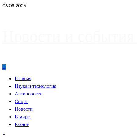
Skip
06.08.2026
to
content
Новости и события
Primary
Главная
Menu
Наука и технология
Автоновости
Спорт
Новости
В мире
Разное