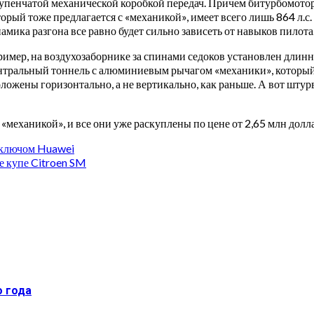
пенчатой механической коробкой передач. Причем битурбомотор
оторый тоже предлагается с «механикой», имеет всего лишь 864 л
ика разгона все равно будет сильно зависеть от навыков пилота
имер, на воздухозаборнике за спинами седоков установлен длин
нтральный тоннель с алюминиевым рычагом «механики», который
ложены горизонтально, а не вертикально, как раньше. А вот шту
механикой», и все они уже раскуплены по цене от 2,65 млн долл
 ключом Huawei
е купе Citroen SM
о года