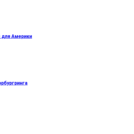
й для Америки
юрбургринга