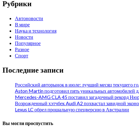
Рубрики
Автоновости
В мире
Наука и технология
Новости
Популярное
Разное
Спорт
Последние записи
Российский авторынок в июле: лучший месяц текущего го
Aston Martin подготовил пять уникальных автомобилей 
Mercedes-AMG CLA 45 поставил загадочный рекорд Нюр
Возрожденный хэтчбек Audi A2 похвастал завидной эко
Lexus LC обрел прощальную спецверсию в Австралии
Вы могли проспустить