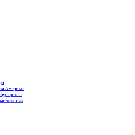
да
для Америки
бургринга
номичностью