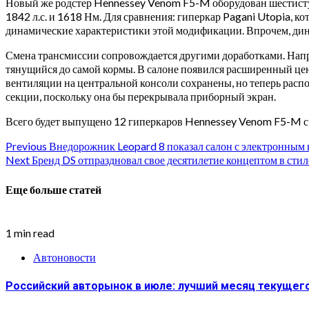
Новый же родстер Hennessey Venom F5-M оборудован шестисту
1842 л.с. и 1618 Нм. Для сравнения: гиперкар Pagani Utopia, к
динамические характеристики этой модификации. Впрочем, динам
Смена трансмиссии сопровождается другими доработками. Напр
тянущийся до самой кормы. В салоне появился расширенный це
вентиляции на центральной консоли сохранены, но теперь распо
секции, поскольку она бы перекрывала приборный экран.
Всего будет выпущено 12 гиперкаров Hennessey Venom F5-M с «
Continue
Previous
Внедорожник Leopard 8 показал салон с электронным
Next
Бренд DS отпраздновал свое десятилетие концептом в стил
Reading
Еще больше статей
1 min read
Автоновости
Российский авторынок в июле: лучший месяц текущег