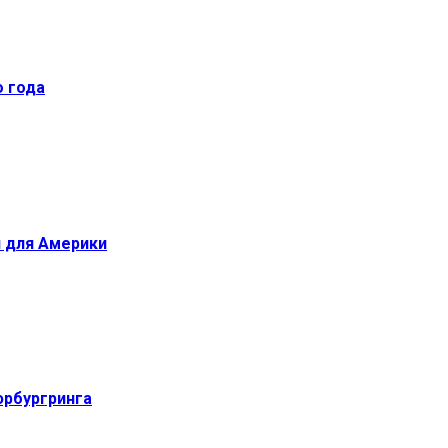
о года
й для Америки
юрбургринга