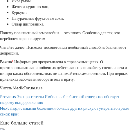
Икра рыбы.
Желтки куриных яиц.
Куркума.
Натуральные фруктовые соки.
Отвар шиповника.
Почему повышенный гемоглобин — это плохо. Особенно для тех, кто
переболел коронавирусом
Читайте далее: Психолог посоветовала необычный способ избавления от
депрессии.
Важно
!
Информация предоставлена в справочных целях. О
противопоказаниях и побочных действиях спрашивайте у специалиста и
ни при каких обстоятельствах не занимайтесь самолечением. При первых
признаках заболевания обратитесь к врачу.
Читать MedikForum.ru в
Continue
Previous
Экспресс-тесты Имбиан лаб – быстрый ответ, способствует
скорому выздоровлению
Reading
Next
Люди с какими болезнями больше других рискуют умереть во время
секса: врач
Еще больше статей