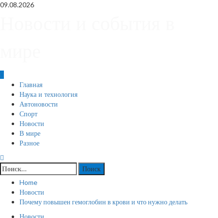
Skip
09.08.2026
to
Новости и события в
content
мире
Primary
Главная
Menu
Наука и технология
Автоновости
Спорт
Новости
В мире
Разное
Найти:
Home
Новости
Почему повышен гемоглобин в крови и что нужно делать
Новости