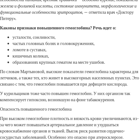
железа и фолиевой кислоты, состояние иммунитета, морфологические и
функциональные особенности эритроцитов
, — отметила врач «Доктору
Питеру».
Каковы признаки повышенного гемоглобина? Речь идет о:
усталости, сонливости,
частых головных болях и головокружениях,
ломоте в суставах,
кишечных коликах,
образованиях крупных гематом на месте ушибов.
По словам Мартыновой, высокие показатели гемоглобина характерны для
летчиков, а также тех, кто живет в высокогорных населенных пунктах. Это
связано с тем, что гемоглобин повышается при дефиците кислорода.
У курильщиков тоже часто повышен гемоглобин. У них организм так
компенсирует гипоксию, возникшую на фоне табакокурения.
Опасность повышенного гемоглобина
При высоком гемоглобине плотность и вязкость крови увеличиваются, из-
за чего может повышаться артериальное давление и ухудшаться
кровоснабжение органов и тканей. Высок риск развития сердечно-
сосудистых заболеваний. Особенно это опасно при атеросклерозе.