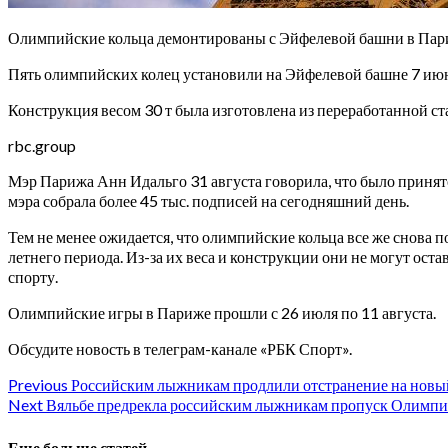
Олимпийские кольца демонтированы с Эйфелевой башни в Пари
Пять олимпийских колец установили на Эйфелевой башне 7 июня,
Конструкция весом 30 т была изготовлена из переработанной ста
rbc.group
Мэр Парижа Анн Идальго 31 августа говорила, что было принят
мэра собрала более 45 тыс. подписей на сегодняшний день.
Тем не менее ожидается, что олимпийские кольца все же снова п
летнего периода. Из-за их веса и конструкции они не могут оста
спорту.
Олимпийские игры в Париже прошли с 26 июля по 11 августа.
Обсудите новость в телеграм-канале «РБК Спорт».
Continue
Previous
Российским лыжникам продлили отстранение на новый с
Next
Вяльбе предрекла российским лыжникам пропуск Олимпиад
Reading