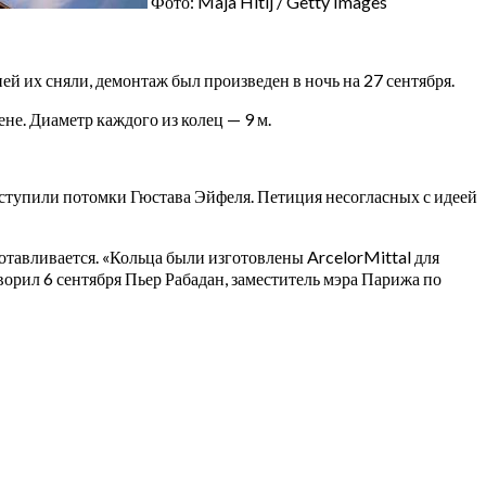
Фото: Maja Hitij / Getty Images
й их сняли, демонтаж был произведен в ночь на 27 сентября.
не. Диаметр каждого из колец — 9 м.
ыступили потомки Гюстава Эйфеля. Петиция несогласных с идеей
готавливается. «Кольца были изготовлены ArcelorMittal для
оворил 6 сентября Пьер Рабадан, заместитель мэра Парижа по