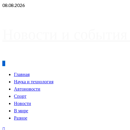
Skip
08.08.2026
to
content
Новости и события
Primary
Главная
Menu
Наука и технология
Автоновости
Спорт
Новости
В мире
Разное