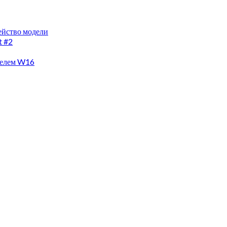
мейство модели
t #2
ателем W16