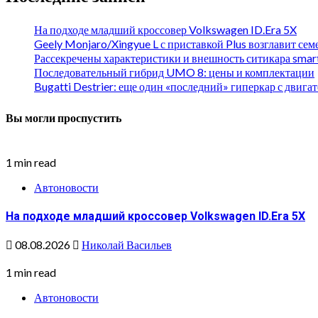
На подходе младший кроссовер Volkswagen ID.Era 5X
Geely Monjaro/Xingyue L с приставкой Plus возглавит се
Рассекречены характеристики и внешность ситикара smar
Последовательный гибрид UMO 8: цены и комплектации
Bugatti Destrier: еще один «последний» гиперкар с двиг
Вы могли проспустить
1 min read
Автоновости
На подходе младший кроссовер Volkswagen ID.Era 5X
08.08.2026
Николай Васильев
1 min read
Автоновости