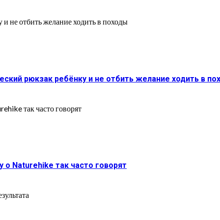
ческий рюкзак ребёнку и не отбить желание ходить в по
у о Naturehike так часто говорят