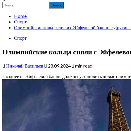
Найти:
Home
Спорт
Олимпийские кольца сняли с Эйфелевой башни :: Другие :
Спорт
Олимпийские кольца сняли с Эйфелевой
Николай Васильев
28.09.2024
1 min read
Позднее на Эйфелевой башне должны установить новые олимпийс