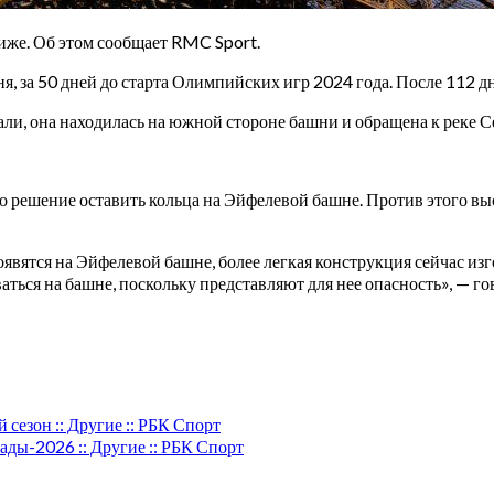
же. Об этом сообщает RMC Sport.
 за 50 дней до старта Олимпийских игр 2024 года. После 112 дне
ли, она находилась на южной стороне башни и обращена к реке Се
о решение оставить кольца на Эйфелевой башне. Против этого в
оявятся на Эйфелевой башне, более легкая конструкция сейчас из
ваться на башне, поскольку представляют для нее опасность», — г
езон :: Другие :: РБК Спорт
ы-2026 :: Другие :: РБК Спорт