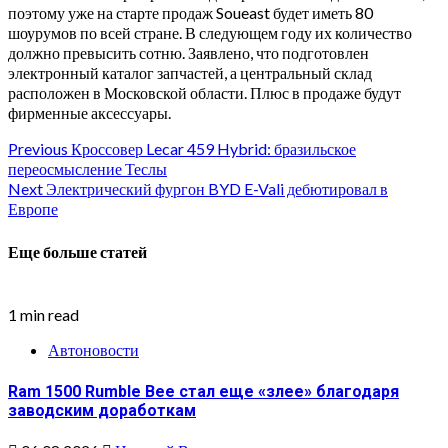
поэтому уже на старте продаж Soueast будет иметь 80
шоурумов по всей стране. В следующем году их количество
должно превысить сотню. Заявлено, что подготовлен
электронный каталог запчастей, а центральный склад
расположен в Московской области. Плюс в продаже будут
фирменные аксессуары.
Continue
Previous
Кроссовер Lecar 459 Hybrid: бразильское
переосмысление Теслы
Reading
Next
Электрический фургон BYD E-Vali дебютировал в
Европе
Еще больше статей
1 min read
Автоновости
Ram 1500 Rumble Bee стал еще «злее» благодаря
заводским доработкам