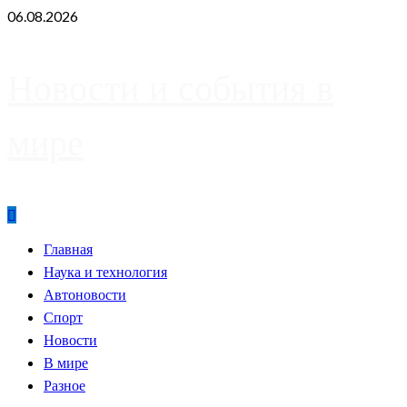
Skip
06.08.2026
to
content
Новости и события в
мире
Primary
Главная
Menu
Наука и технология
Автоновости
Спорт
Новости
В мире
Разное