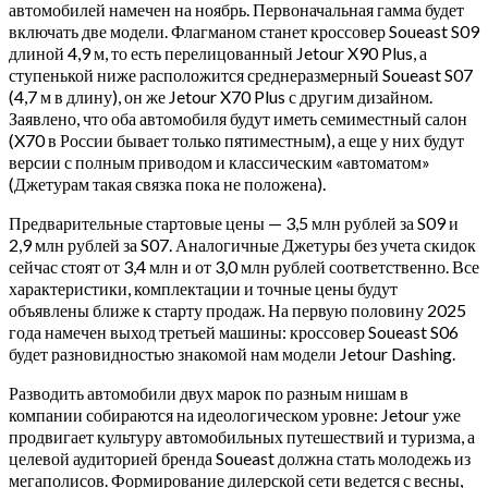
автомобилей намечен на ноябрь. Первоначальная гамма будет
включать две модели. Флагманом станет кроссовер Soueast S09
длиной 4,9 м, то есть перелицованный Jetour X90 Plus, а
ступенькой ниже расположится среднеразмерный Soueast S07
(4,7 м в длину), он же Jetour X70 Plus с другим дизайном.
Заявлено, что оба автомобиля будут иметь семиместный салон
(X70 в России бывает только пятиместным), а еще у них будут
версии с полным приводом и классическим «автоматом»
(Джетурам такая связка пока не положена).
Предварительные стартовые цены — 3,5 млн рублей за S09 и
2,9 млн рублей за S07. Аналогичные Джетуры без учета скидок
сейчас стоят от 3,4 млн и от 3,0 млн рублей соответственно. Все
характеристики, комплектации и точные цены будут
объявлены ближе к старту продаж. На первую половину 2025
года намечен выход третьей машины: кроссовер Soueast S06
будет разновидностью знакомой нам модели Jetour Dashing.
Разводить автомобили двух марок по разным нишам в
компании собираются на идеологическом уровне: Jetour уже
продвигает культуру автомобильных путешествий и туризма, а
целевой аудиторией бренда Soueast должна стать молодежь из
мегаполисов. Формирование дилерской сети ведется с весны,