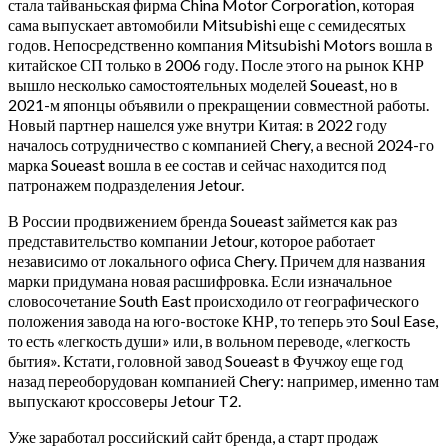
стала тайваньская фирма China Motor Corporation, которая
сама выпускает автомобили Mitsubishi еще с семидесятых
годов. Непосредственно компания Mitsubishi Motors вошла в
китайское СП только в 2006 году. После этого на рынок КНР
вышло несколько самостоятельных моделей Soueast, но в
2021-м японцы объявили о прекращении совместной работы.
Новый партнер нашелся уже внутри Китая: в 2022 году
началось сотрудничество с компанией Chery, а весной 2024-го
марка Soueast вошла в ее состав и сейчас находится под
патронажем подразделения Jetour.
В России продвижением бренда Soueast займется как раз
представительство компании Jetour, которое работает
независимо от локального офиса Chery. Причем для названия
марки придумана новая расшифровка. Если изначальное
словосочетание South East происходило от географического
положения завода на юго-востоке КНР, то теперь это Soul Ease,
то есть «легкость души» или, в вольном переводе, «легкость
бытия». Кстати, головной завод Soueast в Фучжоу еще год
назад переоборудован компанией Chery: например, именно там
выпускают кроссоверы Jetour T2.
Уже заработал российский сайт бренда, а старт продаж