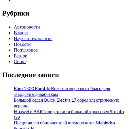
Рубрики
Автоновости
В мире
Наука и технология
Новости
Популярное
Разное
Спорт
Последние записи
Ram 1500 Rumble Bee стал еще «злее» благодаря
заводским доработкам
Большой седан Buick Electra L7 обрел электрическую
версию
Huawei и BAIC представили большой кроссовер Stelato
G9
Представлен обновленный внедорожник Mahindra
Scorpio-N