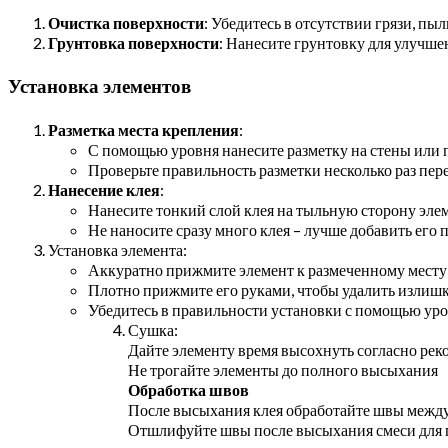
Очистка поверхности
: Убедитесь в отсутствии грязи, пы
Грунтовка поверхности
: Нанесите грунтовку для улучше
Установка элементов
Разметка места крепления
:
С помощью уровня нанесите разметку на стены или п
Проверьте правильность разметки несколько раз пер
Нанесение клея
:
Нанесите тонкий слой клея на тыльную сторону элем
Не наносите сразу много клея – лучше добавить его 
Установка элемента:
Аккуратно прижмите элемент к размеченному месту
Плотно прижмите его руками, чтобы удалить излишк
Убедитесь в правильности установки с помощью ур
Сушка:
Дайте элементу время высохнуть согласно ре
Не трогайте элементы до полного высыхания
Обработка швов
После высыхания клея обработайте швы межд
Отшлифуйте швы после высыхания смеси для 