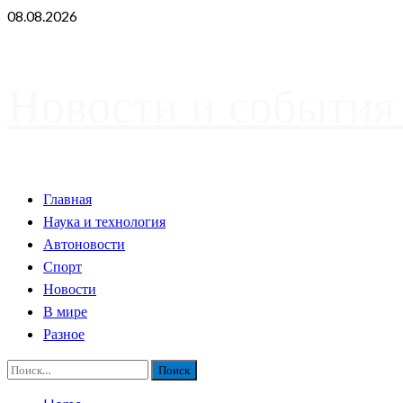
Skip
08.08.2026
to
content
Новости и события
Primary
Главная
Menu
Наука и технология
Автоновости
Спорт
Новости
В мире
Разное
Найти: