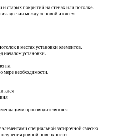
ли и старых покрытий на стенах или потолке.
ния адгезии между основой и клеем.
отолок в местах установки элементов.
ед началом установки.
ента.
по мере необходимости.
и клея
овня
комендациям производителя клея
у элементами специальной затирочной смесью
получения ровной поверхности