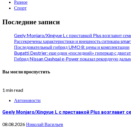
Разное
Спорт
Последние записи
Geely Monjaro/Xingyue L с приставкой Plus возглавит се
Рассекречены характеристики и внешность ситикара smar
Последовательный гибрид UMO 8: цены и комплектации
Bugatti Destrier: еще один «последний» гиперкар с двиг
Гибрид Nissan Qashqai e-Power показал рекордную даль
Вы могли проспустить
1 min read
Автоновости
Geely Monjaro/Xingyue L с приставкой Plus возглавит 
08.08.2026
Николай Васильев