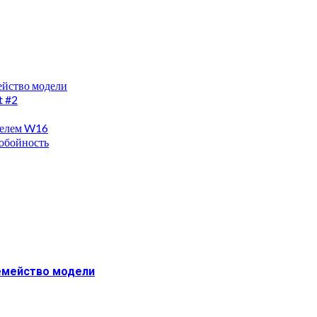
мейство модели
t #2
ателем W16
нобойность
семейство модели