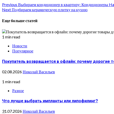
Continue
Previous
Выбираем кондиционер в квартиру: Кондиционеры Ha
Next
Подбираем керамическую плитку на кухню
Reading
Еще больше статей
1 min read
Новости
Популярное
Покупатель возвращается в офлайн: почему дорогие 
02.08.2026
Николай Васильев
1 min read
Разное
Что лучше выбрать импланты или липофилинг?
31.07.2026
Николай Васильев