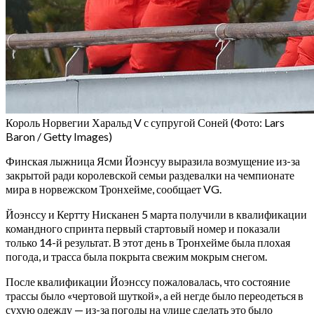
Король Норвегии Харальд V с супругой Соней
(Фото: Lars
Baron / Getty Images)
Финская лыжница Ясми Йоэнсуу выразила возмущение из-за
закрытой ради королевской семьи раздевалки на чемпионате
мира в норвежском Тронхейме, сообщает VG.
Йоэнссу и Кертту Нисканен 5 марта получили в квалификации
командного спринта первый стартовый номер и показали
только 14-й результат. В этот день в Тронхейме была плохая
погода, и трасса была покрыта свежим мокрым снегом.
После квалификации Йоэнссу пожаловалась, что состояние
трассы было «чертовой шуткой», а ей негде было переодеться в
сухую одежду — из-за погоды на улице сделать это было