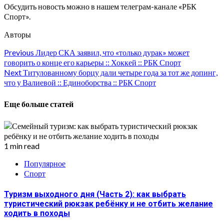
Обсудить новость можно в нашем телеграм-канале «РБК
Спорт».
Авторы
Continue
Previous
Лидер СКА заявил, что «только дурак» может
говорить о конце его карьеры :: Хоккей :: РБК Спорт
Reading
Next
Титулованному борцу дали четыре года за тот же допинг,
что у Валиевой :: Единоборства :: РБК Спорт
Еще больше статей
1 min read
Популярное
Спорт
Туризм выходного дня (Часть 2): как выбрать
туристический рюкзак ребёнку и не отбить желание
ходить в походы