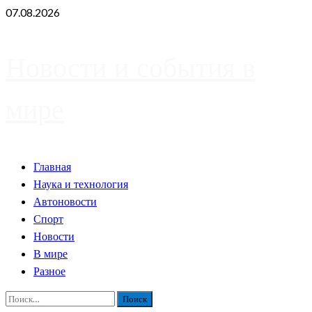
Skip
07.08.2026
to
content
Новости и события в
мире
Primary
Главная
Menu
Наука и технология
Автоновости
Спорт
Новости
В мире
Разное
Найти: