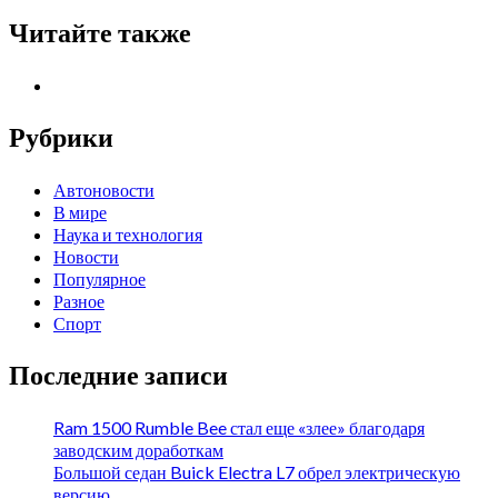
Читайте также
Рубрики
Автоновости
В мире
Наука и технология
Новости
Популярное
Разное
Спорт
Последние записи
Ram 1500 Rumble Bee стал еще «злее» благодаря
заводским доработкам
Большой седан Buick Electra L7 обрел электрическую
версию