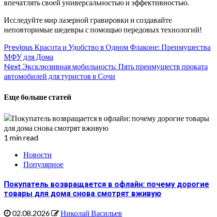
впечатлять своей универсальностью и эффективностью.
Исследуйте мир лазерной гравировки и создавайте
неповторимые шедевры с помощью передовых технологий!
Continue
Previous
Красота и Удобство в Одном Флаконе: Преимущества
МФУ для Дома
Reading
Next
Эксклюзивная мобильность: Пять преимуществ проката
автомобилей для туристов в Сочи
Еще больше статей
1 min read
Новости
Популярное
Покупатель возвращается в офлайн: почему дорогие
товары для дома снова смотрят вживую
02.08.2026
Николай Васильев