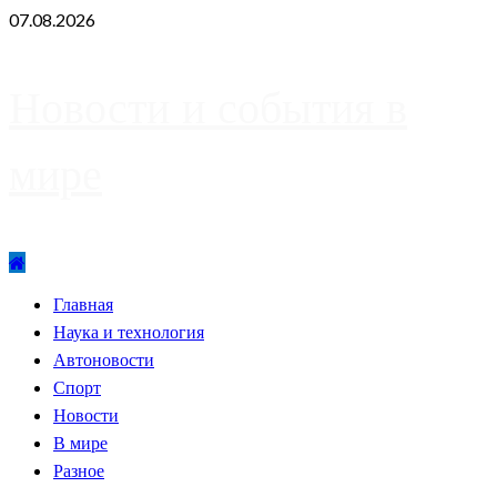
Skip
07.08.2026
to
content
Новости и события в
мире
Primary
Главная
Menu
Наука и технология
Автоновости
Спорт
Новости
В мире
Разное