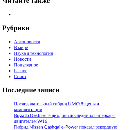
Читайте также
Рубрики
Автоновости
В мире
Наука и технология
Новости
Популярное
Разное
Спорт
Последние записи
Последовательный гибрид UMO 8: цены и
комплектации
Bugatti Destrier: еще один «последний» гиперкар с
двигателем W16
Гибрид Nissan Qashqai e-Power показал рекордную