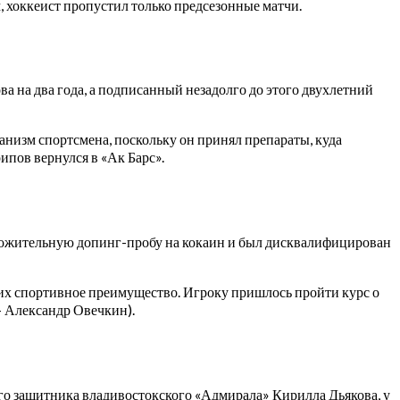
, хоккеист пропустил только предсезонные матчи.
 на два года, а подписанный незадолго до этого двухлетний
низм спортсмена, поскольку он принял препараты, куда
ипов вернулся в «Ак Барс».
ложительную допинг-пробу на кокаин и был дисквалифицирован
щих спортивное преимущество. Игроку пришлось пройти курс о
— Александр Овечкин).
го защитника владивостокского «Адмирала» Кирилла Дьякова, у