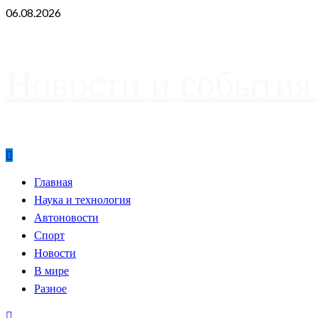
Skip
06.08.2026
to
content
Новости и события
Primary
Главная
Menu
Наука и технология
Автоновости
Спорт
Новости
В мире
Разное