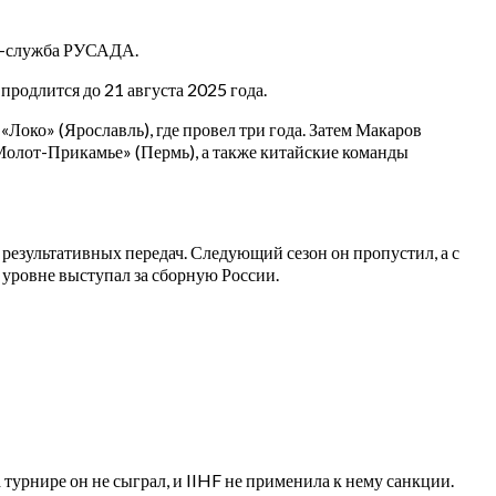
сс-служба РУСАДА.
родлится до 21 августа 2025 года.
Локо» (Ярославль), где провел три года. Затем Макаров
«Молот-Прикамье» (Пермь), а также китайские команды
6 результативных передач. Следующий сезон он пропустил, а с
м уровне выступал за сборную России.
урнире он не сыграл, и IIHF не применила к нему санкции.