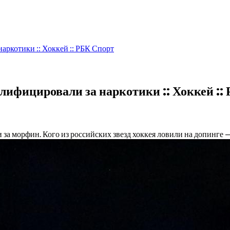
наркотики :: Хоккей :: РБК Спорт
алифицировали за наркотики :: Хоккей ::
а морфин. Кого из российских звезд хоккея ловили на допинге 