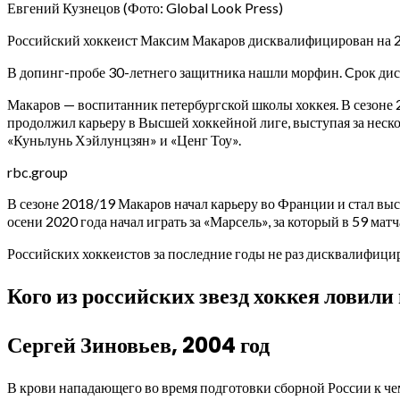
Евгений Кузнецов
(Фото: Global Look Press)
Российский хоккеист Максим Макаров дисквалифицирован на 2
В допинг-пробе 30-летнего защитника нашли морфин. Cрок дискв
Макаров — воспитанник петербургской школы хоккея. В сезоне 2
продолжил карьеру в Высшей хоккейной лиге, выступая за неск
«Куньлунь Хэйлунцзян» и «Ценг Тоу».
rbc.group
В сезоне 2018/19 Макаров начал карьеру во Франции и стал выст
осени 2020 года начал играть за «Марсель», за который в 59 ма
Российских хоккеистов за последние годы не раз дисквалифицир
Кого из российских звезд хоккея ловили
Сергей Зиновьев, 2004 год
В крови нападающего во время подготовки сборной России к че