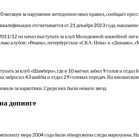
0 месяцев за нарушение антидопинговых правил, сообщает пре
алификации отсчитывается от 21 декабря 2023 года, наказание п
011/12 он начал выступать за клуб Молодежной хоккейной лиги «
олько клубов: «Рязань», петербургские «СКА-Нева» и «Динамо», 
упать за клуб «Шамбери», где в 10 матчах забил 9 голов и отдал 
тчах забросил 43 шайбы и отдал 29 голевых передач. На юношеско
овали за наркотики. Среди них были немало звезд.
 на допинге
мпионату мира 2004 года были обнаружены следы марихуаны. На т