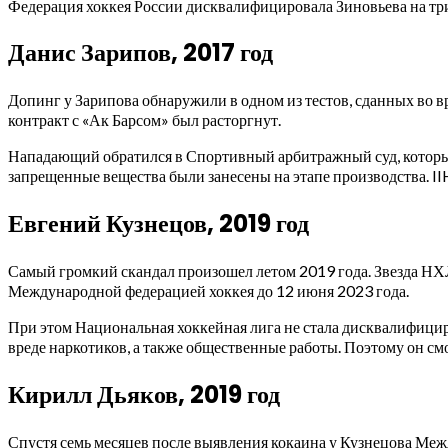
Федерация хоккея России дисквалифицировала Зиновьева на три 
Данис Зарипов, 2017 год
Допинг у Зарипова обнаружили в одном из тестов, сданных во 
контракт с «Ак Барсом» был расторгнут.
Нападающий обратился в Спортивный арбитражный суд, который 
запрещенные вещества были занесены на этапе производства. II
Евгений Кузнецов, 2019 год
Самый громкий скандал произошел летом 2019 года. Звезда НХ
Международной федерацией хоккея до 12 июня 2023 года.
При этом Национальная хоккейная лига не стала дисквалифицир
вреде наркотиков, а также общественные работы. Поэтому он с
Кирилл Дьяков, 2019 год
Спустя семь месяцев после выявления кокаина у Кузнецова Ме