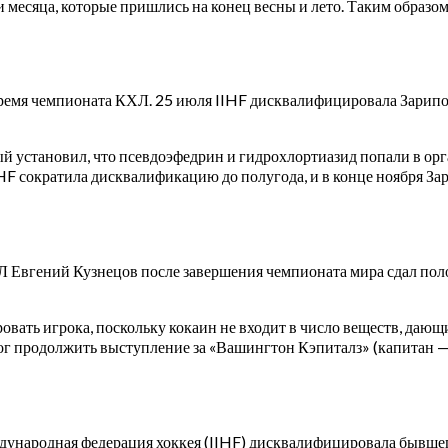
месяца, которые пришлись на конец весны и лето. Таким образом
время чемпионата КХЛ. 25 июля IIHF дисквалифицировала Зарипова
установил, что псевдоэфедрин и гидрохлортиазид попали в орга
HF сократила дисквалификацию до полугода, и в конце ноября Зар
Л Евгений Кузнецов после завершения чемпионата мира сдал по
овать игрока, поскольку кокаин не входит в число веществ, даю
мог продолжить выступление за «Вашингтон Кэпиталз» (капитан 
ждународная федерация хоккея (IIHF) дисквалифицировала бывше