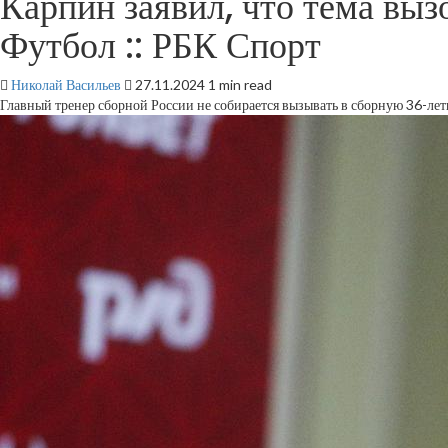
Карпин заявил, что тема выз
Футбол :: РБК Спорт
Николай Васильев
27.11.2024
1 min read
Главный тренер сборной России не собирается вызывать в сборную 36-лет