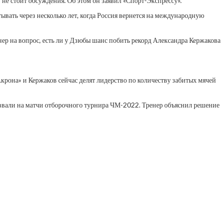
не стоит обсуждения. Об этом он заявил «Спорт-Экспрессу».
вать через несколько лет, когда Россия вернется на международную
енер на вопрос, есть ли у Дзюбы шанс побить рекорд Александра Кержакова
крона» и Кержаков сейчас делят лидерство по количеству забитых мячей
ызвали на матчи отборочного турнира ЧМ-2022. Тренер объяснил решение