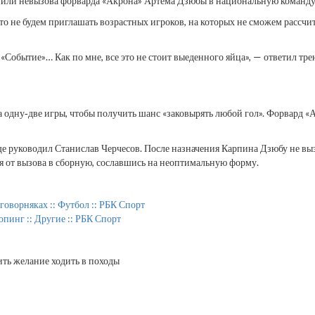
а или невызова форварда «Акрона» Артема Дзюбы в национальную команду 
 не будем приглашать возрастных игроков, на которых не сможем рассчиты
 «Событие»… Как по мне, все это не стоит выеденного яйца», — ответил тр
 одну‑две игры, чтобы получить шанс «заковырять любой гол». Форвард «А
еще руководил Станислав Черчесов. После назначения Карпина Дзюбу не в
ся от вызова в сборную, сославшись на неоптимальную форму.
говорняках :: Футбол :: РБК Спорт
инг :: Другие :: РБК Спорт