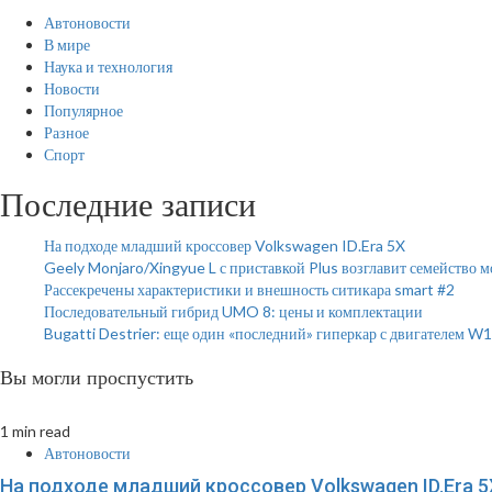
Автоновости
В мире
Наука и технология
Новости
Популярное
Разное
Спорт
Последние записи
На подходе младший кроссовер Volkswagen ID.Era 5X
Geely Monjaro/Xingyue L с приставкой Plus возглавит семейство 
Рассекречены характеристики и внешность ситикара smart #2
Последовательный гибрид UMO 8: цены и комплектации
Bugatti Destrier: еще один «последний» гиперкар с двигателем W
Вы могли проспустить
1 min read
Автоновости
На подходе младший кроссовер Volkswagen ID.Era 5