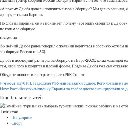
Главный тренер сборной России Валерий Карпин считает, что тема вызов
«А почему Дзюба должен получить вызов в сборную? Мы давно решили, что
арену», — сказал Карпин.
По словам Карпина, он не понимает, почему «все опять сводится к Дзюбе».
по голам за сборную.
rbc.group
36-летний Дзюба ранее говорил о желании вернуться в сборную хотя бы на
за сборную России (по 30).
Дзюба в последний раз играл за сборную на Евро-2020, когда командой 
тем, что игрок находится в плохой форме. Позднее Дзюба уже сам отказал
Обсудите новость в телеграм-канале «РБК Спорт».
Continue
Previous
Клуб РПЛ задолжал ₽36 млн за взятки судьям. Кого ловили на до
Next
Российскую чемпионку Европы по гребле дисквалифицировали за доп
Reading
Еще больше статей
1 min read
Популярное
Спорт