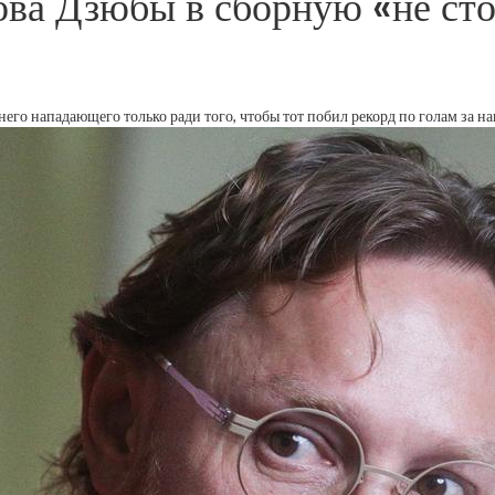
ова Дзюбы в сборную «не сто
него нападающего только ради того, чтобы тот побил рекорд по голам за 