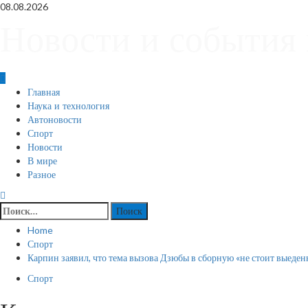
Skip
08.08.2026
to
Новости и события 
content
Primary
Главная
Menu
Наука и технология
Автоновости
Спорт
Новости
В мире
Разное
Найти:
Home
Спорт
Карпин заявил, что тема вызова Дзюбы в сборную «не стоит выеденн
Спорт