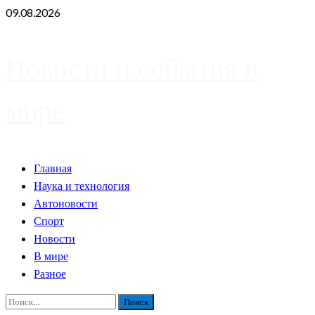
Skip
09.08.2026
to
content
Новости и события в
мире
Primary
Главная
Menu
Наука и технология
Автоновости
Спорт
Новости
В мире
Разное
Найти: