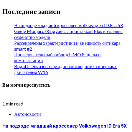
Последние записи
На подходе младший кроссовер Volkswagen ID.Era 5X
Geely Monjaro/Xingyue L с приставкой Plus возглавит
семейство модели
Рассекречены характеристики и внешность ситикара
smart #2
Последовательный гибрид UMO 8: цены и
комплектации
Bugatti Destrier: еще один «последний» гиперкар с
двигателем W16
Вы могли проспустить
1 min read
Автоновости
На подходе младший кроссовер Volkswagen ID.Era 5X