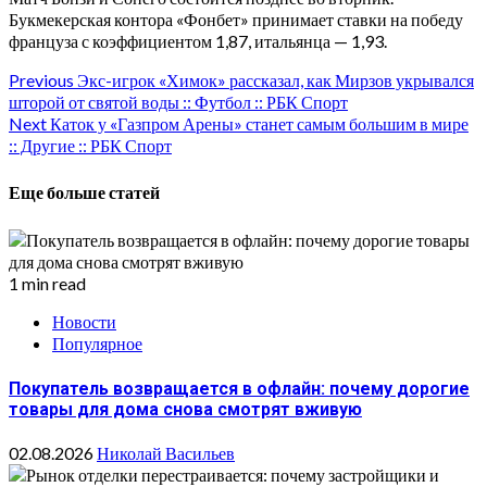
Букмекерская контора «Фонбет» принимает ставки на победу
француза с коэффициентом 1,87, итальянца — 1,93.
Continue
Previous
Экс-игрок «Химок» рассказал, как Мирзов укрывался
шторой от святой воды :: Футбол :: РБК Спорт
Reading
Next
Каток у «Газпром Арены» станет самым большим в мире
:: Другие :: РБК Спорт
Еще больше статей
1 min read
Новости
Популярное
Покупатель возвращается в офлайн: почему дорогие
товары для дома снова смотрят вживую
02.08.2026
Николай Васильев