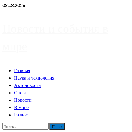
Skip
08.08.2026
to
content
Новости и события в
мире
Primary
Главная
Menu
Наука и технология
Автоновости
Спорт
Новости
В мире
Разное
Найти: