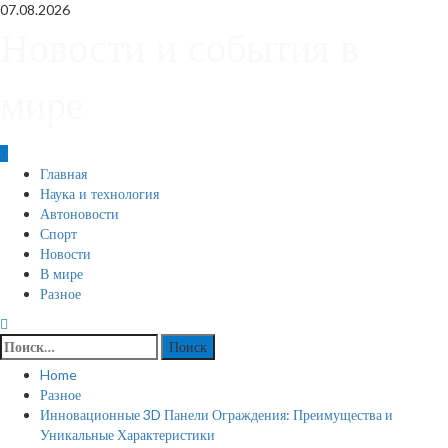
Skip
07.08.2026
to
Новости и события в
content
мире
Primary
Главная
Menu
Наука и технология
Автоновости
Спорт
Новости
В мире
Разное
Найти:
Home
Разное
Инновационные 3D Панели Ограждения: Преимущества и
Уникальные Характеристики