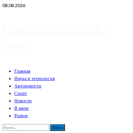
Skip
08.08.2026
to
content
Новости и события в
мире
Primary
Главная
Menu
Наука и технология
Автоновости
Спорт
Новости
В мире
Разное
Найти: