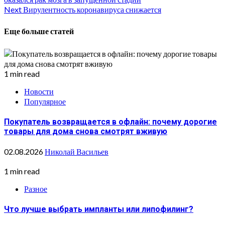
Reading
Next
Вирулентность коронавируса снижается
Еще больше статей
1 min read
Новости
Популярное
Покупатель возвращается в офлайн: почему дорогие
товары для дома снова смотрят вживую
02.08.2026
Николай Васильев
1 min read
Разное
Что лучше выбрать импланты или липофилинг?