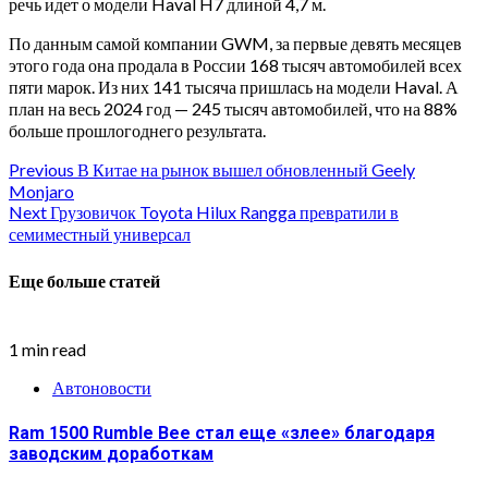
речь идет о модели Haval H7 длиной 4,7 м.
По данным самой компании GWM, за первые девять месяцев
этого года она продала в России 168 тысяч автомобилей всех
пяти марок. Из них 141 тысяча пришлась на модели Haval. А
план на весь 2024 год — 245 тысяч автомобилей, что на 88%
больше прошлогоднего результата.
Continue
Previous
В Китае на рынок вышел обновленный Geely
Monjaro
Reading
Next
Грузовичок Toyota Hilux Rangga превратили в
семиместный универсал
Еще больше статей
1 min read
Автоновости
Ram 1500 Rumble Bee стал еще «злее» благодаря
заводским доработкам