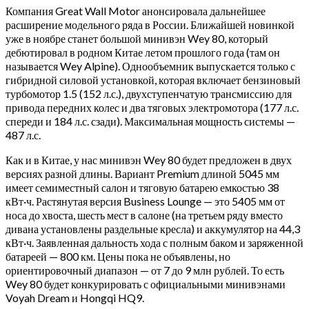
Компания Great Wall Motor анонсировала дальнейшее
расширение модельного ряда в России. Ближайшей новинкой
уже в ноябре станет большой минивэн Wey 80, который
дебютировал в родном Китае летом прошлого года (там он
называется Wey Alpine). Однообъемник выпускается только с
гибридной силовой установкой, которая включает бензиновый
турбомотор 1.5 (152 л.с.), двухступенчатую трансмиссию для
привода передних колес и два тяговых электромотора (177 л.с.
спереди и 184 л.с. сзади). Максимальная мощность системы —
487 л.с.
Как и в Китае, у нас минивэн Wey 80 будет предложен в двух
версиях разной длины. Вариант Premium длиной 5045 мм
имеет семиместный салон и тяговую батарею емкостью 38
кВт·ч. Растянутая версия Business Lounge — это 5405 мм от
носа до хвоста, шесть мест в салоне (на третьем ряду вместо
дивана установлены раздельные кресла) и аккумулятор на 44,3
кВт·ч. Заявленная дальность хода с полным баком и заряженной
батареей — 800 км. Цены пока не объявлены, но
ориентировочный диапазон — от 7 до 9 млн рублей. То есть
Wey 80 будет конкурировать с официальными минивэнами
Voyah Dream и Hongqi HQ9.