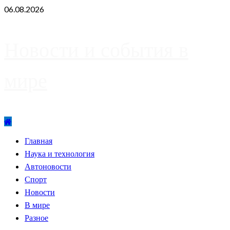
Skip
06.08.2026
to
content
Новости и события в
мире
Primary
Главная
Menu
Наука и технология
Автоновости
Спорт
Новости
В мире
Разное