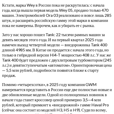
Кстати, марка Wey в России пока не раскрутилась: с начала
года, когда вышла первая модель Wey 05, продано только 470
машин. Электромобилей Ora 03 реализовано и вовсе лишь 285
штук, и расширять российскую гамму этой марки в компании
пока не намерены. Впрочем, как и убирать ее с рынка.
Зато у нас хорошо пошел Tank: 22 тысячи рамных машин за
девять месяцев этого года. И на первый квартал 2025 года
намечен выход четвертой модели — внедорожника Tank 400
длиной 4985 мм. В Китае он продается с начала этого года, но
только в гибридной версии Hi4-T мощностью 408 л.с. У нас же
Tank 400 будет предложен с двухлитровым турбомотором (245
л.с.) и девятиступенчатым «автоматом». Ориентировочная цена
— 5,5 млн рублей, подробности появятся ближе к старту
продаж.
Помимо «четырехсотки», в 2025 году компания GWM
намеревается представить в России еще две полностью новые и
две обновленные модели. Одной из полноценных новинок в
начале года станет кроссовер ценой примерно 3,5—4 млн
рублей, который примкнет к «внедорожной» гамме Haval Pro
(сейчас она состоит из моделей H3, H5 и H9). Судя по всему,