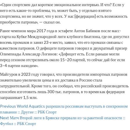
«Один спортсмен дал короткое эмоциональное интервью. И что? Если у
него есть какие-то проблемы, то, может быть, у отдельно взятого
спортсмена, но не значит, что у всех. У нас [федерации] есть возможность
приобрести патроны», — сказал он.
Ранее чемпион мира 2017 года в эстафете Антон Бабиков после масс-
старта на Кубке Международной лиги клубного биатлона, где он допустил
восемь промахов и занял 23-е место, заявил, что его промахи связаны с
качеством патронов. О дефиците патронов говорил и двукратный призер
Олимпиады Александр Логинов: «Дефицит есть. Если раньше могли
перед сезоном отстреливать около 15–20 партий, то сейчас дай бог если
3–4 партии находим».
Майгуров в 2023 году говорил, что производители импортных патронов
значительно увеличили цены и их доставка в Россию стала
затруднительной. Кроме того, он сообщал, что российский производитель
способен изготовить лишь 300 тыс. патронов, в то время как федерация
запрашивает 1,5 млн.
Continue
Previous
World Aquatics разрешила россиянам выступать в синхронном
плавании :: Другие :: РБК Спорт
Reading
Next
Матч Второй лиги в Брянске прервали из-за ракетной опасности ::
Футбол :: РБК Спорт