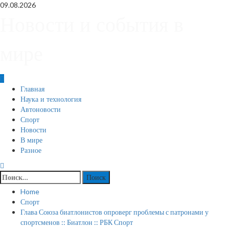
Skip
09.08.2026
to
Новости и события в
content
мире
Primary
Главная
Menu
Наука и технология
Автоновости
Спорт
Новости
В мире
Разное
Найти:
Home
Спорт
Глава Союза биатлонистов опроверг проблемы с патронами у
спортсменов :: Биатлон :: РБК Спорт