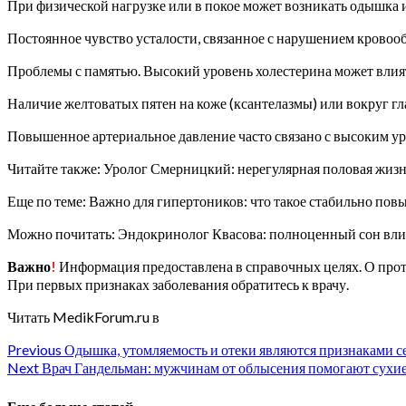
При физической нагрузке или в покое может возникать одышка 
Постоянное чувство усталости, связанное с нарушением кровоо
Проблемы с памятью. Высокий уровень холестерина может влия
Наличие желтоватых пятен на коже (ксантелазмы) или вокруг гла
Повышенное артериальное давление часто связано с высоким ур
Читайте также: Уролог Смерницкий: нерегулярная половая жизн
Еще по теме: Важно для гипертоников: что такое стабильно по
Можно почитать: Эндокринолог Квасова: полноценный сон влия
Важно
!
Информация предоставлена в справочных целях. О проти
При первых признаках заболевания обратитесь к врачу.
Читать MedikForum.ru в
Continue
Previous
Одышка, утомляемость и отеки являются признаками с
Next
Врач Гандельман: мужчинам от облысения помогают сухие 
Reading