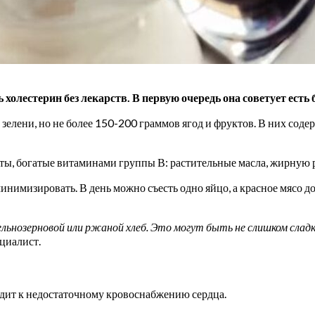
холестерин без лекарств. В первую очередь она советует есть
 зелени, но не более 150-200 граммов ягод и фруктов. В них со
, богатые витаминами группы В: растительные масла, жирную р
имизировать. В день можно съесть одно яйцо, а красное мясо до
нозерновой или ржаной хлеб. Это могут быть не слишком сладкие
ециалист.
водит к недостаточному кровоснабжению сердца.