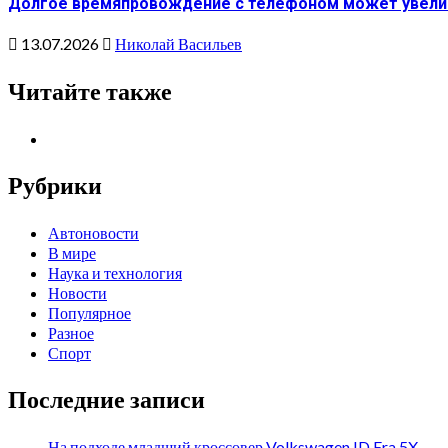
Долгое времяпровождение с телефоном может увеличи
13.07.2026
Николай Васильев
Читайте также
Рубрики
Автоновости
В мире
Наука и технология
Новости
Популярное
Разное
Спорт
Последние записи
На подходе младший кроссовер Volkswagen ID.Era 5X