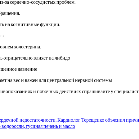
из-за сердечно-сосудистых проблем.
бращения.
ть на когнитивные функции.
з.
овнем холестерина.
ь отрицательно влияет на либидо
вышенное давление
ет на вес и важен для центральной нервной системы
вопоказаниях и побочных действиях спрашивайте у специалиста 
ердечной недостаточности. Кардиолог Терещенко объяснил прич
водоросли, гусиная печень и масло