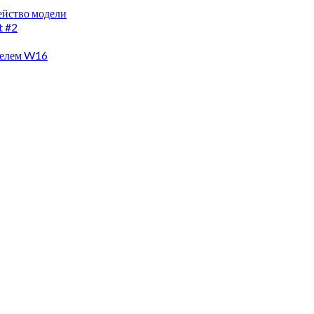
мейство модели
t #2
ателем W16
семейство модели