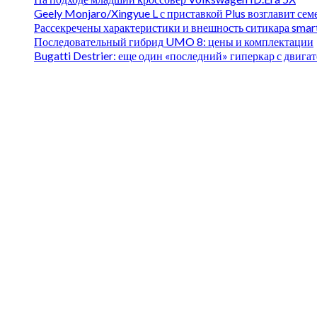
Geely Monjaro/Xingyue L с приставкой Plus возглавит се
Рассекречены характеристики и внешность ситикара smar
Последовательный гибрид UMO 8: цены и комплектации
Bugatti Destrier: еще один «последний» гиперкар с двиг
Вы могли проспустить
1 min read
Автоновости
На подходе младший кроссовер Volkswagen ID.Era 5X
08.08.2026
Николай Васильев
1 min read
Автоновости
Geely Monjaro/Xingyue L с приставкой Plus возглавит 