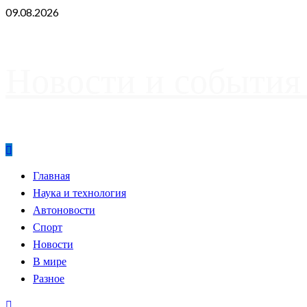
Skip
09.08.2026
to
content
Новости и события
Primary
Главная
Menu
Наука и технология
Автоновости
Спорт
Новости
В мире
Разное