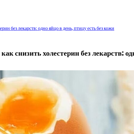
рин без лекарств: одно яйцо в день, птицу есть без кожи
как снизить холестерин без лекарств: одн