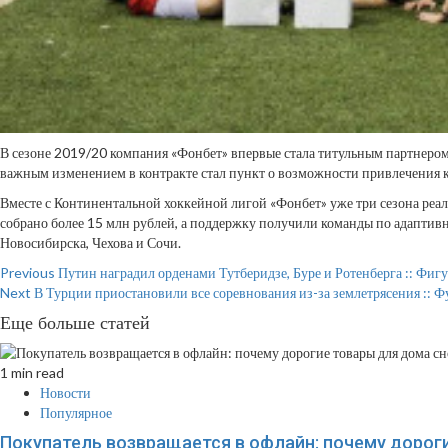
В сезоне 2019/20 компания «Фонбет» впервые стала титульным партнером
важным изменением в контракте стал пункт о возможности привлечения кл
Вместе с Континентальной хоккейной лигой «Фонбет» уже три сезона реал
собрано более 15 млн рублей, а поддержку получили команды по адаптивн
Новосибирска, Чехова и Сочи.
Continue
Previous
Путин наградил орденами Тутберидзе, Буре и Ротенберга :: Фигу
Next
В Турции приостановили все соревнования из-за землетрясения :: Ф
Reading
Еще больше статей
1 min read
Новости
Популярное
Покупатель возвращается в офлайн: почему дорог