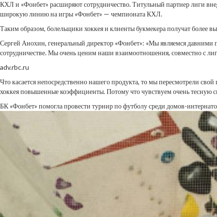
КХЛ и «Фонбет» расширяют сотрудничество. Титульный партнер лиги внед
широкую линию на игры «Фонбет» — чемпионата КХЛ.
Таким образом, болельщики хоккея и клиенты букмекера получат более в
Сергей Анохин, генеральный директор «Фонбет»: «Мы являемся давними п
сотрудничестве. Мы очень ценим наши взаимоотношения, совместно с лиг
adv.rbc.ru
Что касается непосредственно нашего продукта, то мы пересмотрели сво
хоккея повышенные коэффициенты. Потому что чувствуем очень тесную свя
БК «Фонбет» помогла провести турнир по футболу среди домов-интернат