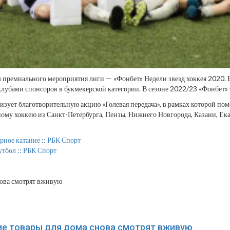
 премиального мероприятия лиги — «Фонбет» Недели звезд хоккея 2020. В
убами спонсоров в букмекерской категории. В сезоне 2022/23 «Фонбет» т
изует благотворительную акцию «Голевая передача», в рамках которой по
ому хоккею из Санкт-Петербурга, Пензы, Нижнего Новгорода, Казани, Екат
рное катание :: РБК Спорт
утбол :: РБК Спорт
ие товары для дома снова смотрят вживую