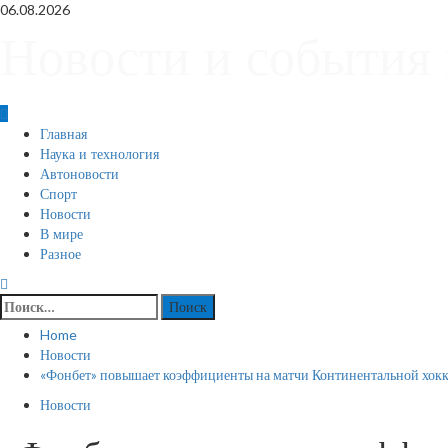
Skip
06.08.2026
to
Новости и события 
content
Primary
Главная
Menu
Наука и технология
Автоновости
Спорт
Новости
В мире
Разное
Найти:
Home
Новости
«Фонбет» повышает коэффициенты на матчи Континентальной хокке
Новости