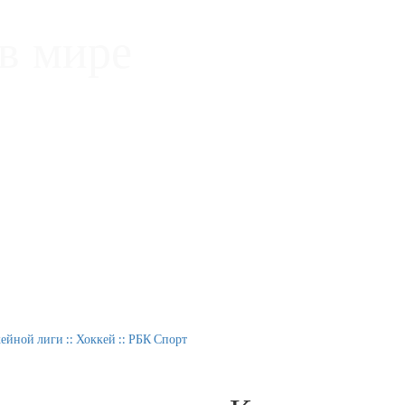
в мире
йной лиги :: Хоккей :: РБК Спорт