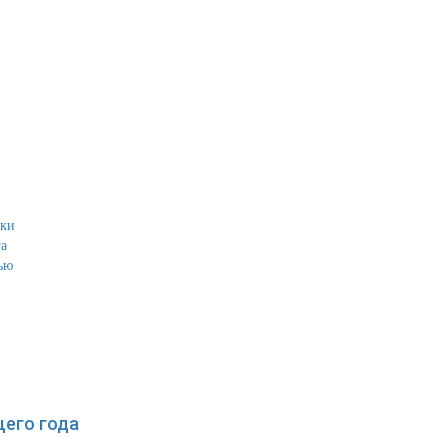
ики
а
ью
щего года