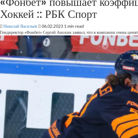
«Фонбет» повышает коэффици
Хоккей :: РБК Спорт
Николай Васильев
06.02.2023
1 min read
Гендиректор «Фонбет» Сергей Анохин заявил, что в компании очень ценя