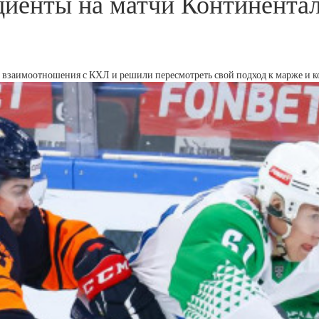
енты на матчи Континенталь
т взаимоотношения с КХЛ и решили пересмотреть свой подход к марже и 