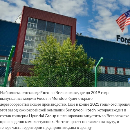
На бывшем автозаводе
Ford
во Всеволожске, где до 2019 года
выпускались модели Focus и Mondeo, будет открыто
деревообрабатывающее производство. Еще в конце 2021 года Ford продал
этот завод южнокорейской компании Sungwoo Hitech, которая входит в
состав концерна Hyundai Group и планировала запустить во Всеволожске
производство комплектующих. Но этот проект поставлен на паузу, и
теперь часть территории предприятия сдана в аренду