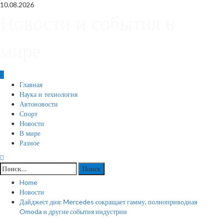
Skip
10.08.2026
to
Новости и события в
content
мире
Primary
Главная
Menu
Наука и технология
Автоновости
Спорт
Новости
В мире
Разное
Найти:
Home
Новости
Дайджест дня: Mercedes сокращает гамму, полноприводная
Omoda и другие события индустрии