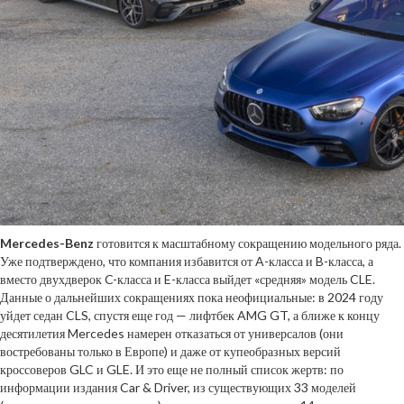
Mercedes-
Benz
готовится к масштабному сокращению модельного ряда.
Уже подтверждено, что компания избавится от A-класса и B-класса, а
вместо двухдверок C-класса и E-класса выйдет «средняя» модель CLE.
Данные о дальнейших сокращениях пока неофициальные: в 2024 году
уйдет седан CLS, спустя еще год — лифтбек AMG GT, а ближе к концу
десятилетия Mercedes намерен отказаться от универсалов (они
востребованы только в Европе) и даже от купеобразных версий
кроссоверов GLC и GLE. И это еще не полный список жертв: по
информации издания Car & Driver, из существующих 33 моделей