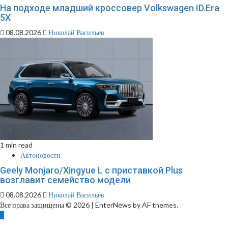
На подходе младший кроссовер Volkswagen ID.Era
5X
08.08.2026
Николай Васильев
1 min read
Автоновости
Geely Monjaro/Xingyue L с приставкой Plus
возглавит семейство модели
08.08.2026
Николай Васильев
Все права защищены © 2026
|
EnterNews by AF themes.