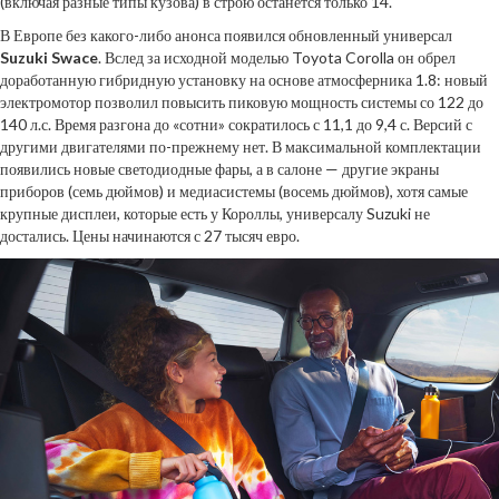
(включая разные типы кузова) в строю останется только 14.
В Европе без какого-либо анонса появился обновленный универсал
Suzuki Swace
. Вслед за исходной моделью Toyota Corolla он обрел
доработанную гибридную установку на основе атмосферника 1.8: новый
электромотор позволил повысить пиковую мощность системы со 122 до
140 л.с. Время разгона до «сотни» сократилось с 11,1 до 9,4 с. Версий с
другими двигателями по-прежнему нет. В максимальной комплектации
появились новые светодиодные фары, а в салоне — другие экраны
приборов (семь дюймов) и медиасистемы (восемь дюймов), хотя самые
крупные дисплеи, которые есть у Короллы, универсалу Suzuki не
достались. Цены начинаются с 27 тысяч евро.