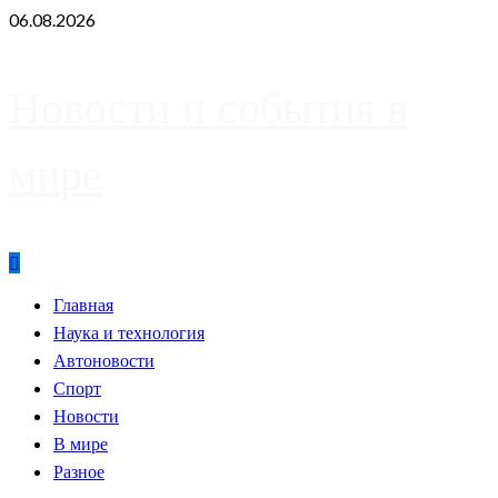
Skip
06.08.2026
to
content
Новости и события в
мире
Primary
Главная
Menu
Наука и технология
Автоновости
Спорт
Новости
В мире
Разное