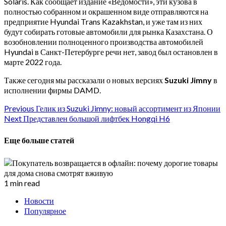
Solaris. Как сообщает издание «Ведомости», эти кузова в
полностью собранном и окрашенном виде отправляются на
предприятие Hyundai Trans Kazakhstan, и уже там из них
будут собирать готовые автомобили для рынка Казахстана. О
возобновлении полноценного производства автомобилей
Hyundai в Санкт-Петербурге речи нет, завод был остановлен в
марте 2022 года.
Также сегодня мы рассказали о новых версиях
Suzuki Jimny
в
исполнении фирмы DAMD.
Continue
Previous
Гелик из Suzuki Jimny: новый ассортимент из Японии
Next
Представлен большой лифтбек Hongqi H6
Reading
Еще больше статей
1 min read
Новости
Популярное