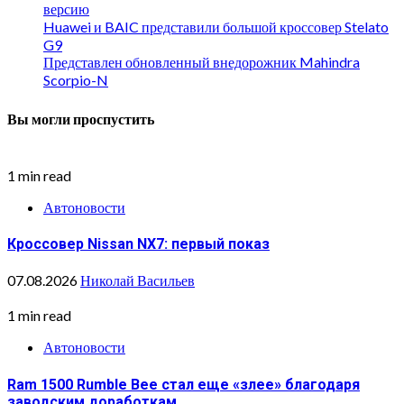
версию
Huawei и BAIC представили большой кроссовер Stelato
G9
Представлен обновленный внедорожник Mahindra
Scorpio-N
Вы могли проспустить
1 min read
Автоновости
Кроссовер Nissan NX7: первый показ
07.08.2026
Николай Васильев
1 min read
Автоновости
Ram 1500 Rumble Bee стал еще «злее» благодаря
заводским доработкам