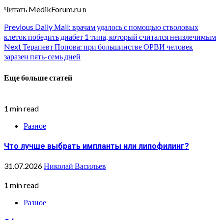
Читать MedikForum.ru в
Continue
Previous
Daily Мail: врачам удалось с помощью стволовых
клеток победить диабет 1 типа, который считался неизлечимым
Reading
Next
Терапевт Попова: при большинстве ОРВИ человек
заразен пять-семь дней
Еще больше статей
1 min read
Разное
Что лучше выбрать импланты или липофилинг?
31.07.2026
Николай Васильев
1 min read
Разное