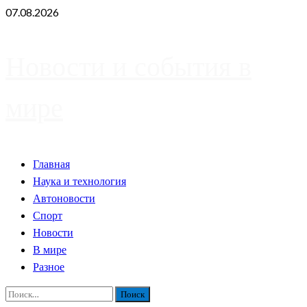
Skip
07.08.2026
to
content
Новости и события в
мире
Primary
Главная
Menu
Наука и технология
Автоновости
Спорт
Новости
В мире
Разное
Найти: