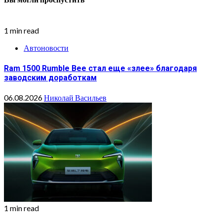
1 min read
Автоновости
Ram 1500 Rumble Bee стал еще «злее» благодаря
заводским доработкам
06.08.2026
Николай Васильев
1 min read