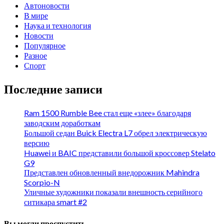
Автоновости
В мире
Наука и технология
Новости
Популярное
Разное
Спорт
Последние записи
Ram 1500 Rumble Bee стал еще «злее» благодаря
заводским доработкам
Большой седан Buick Electra L7 обрел электрическую
версию
Huawei и BAIC представили большой кроссовер Stelato
G9
Представлен обновленный внедорожник Mahindra
Scorpio-N
Уличные художники показали внешность серийного
ситикара smart #2
Вы могли проспустить