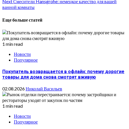
Next
Смесители Hansgrohe: немецкое качество для вашей
Reading
ванной комнаты
Еще больше статей
1 min read
Новости
Популярное
Покупатель возвращается в офлайн: почему дорогие
товары для дома снова смотрят вживую
02.08.2026
Николай Васильев
1 min read
Новости
Популярное