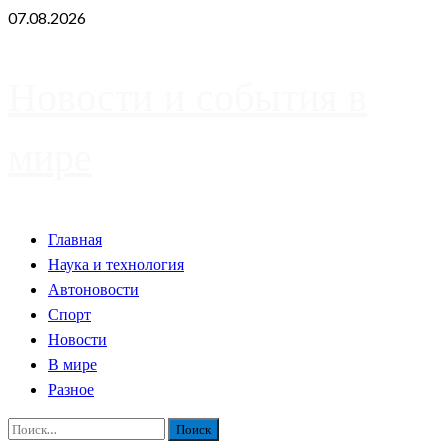
Skip
07.08.2026
to
content
Новости и события в
мире
Primary
Главная
Menu
Наука и технология
Автоновости
Спорт
Новости
В мире
Разное
Найти: