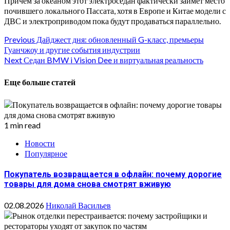
Причем за океаном этот электроседан фактически займет место
почившего локального Пассата, хотя в Европе и Китае модели с
ДВС и электроприводом пока будут продаваться параллельно.
Continue
Previous
Дайджест дня: обновленный G-класс, премьеры
Гуанчжоу и другие события индустрии
Reading
Next
Седан BMW i Vision Dee и виртуальная реальность
Еще больше статей
1 min read
Новости
Популярное
Покупатель возвращается в офлайн: почему дорогие
товары для дома снова смотрят вживую
02.08.2026
Николай Васильев