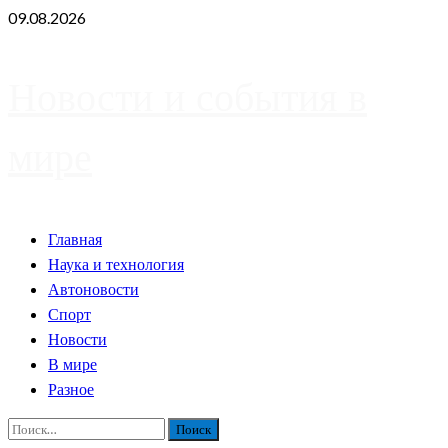
Skip
09.08.2026
to
content
Новости и события в
мире
Primary
Главная
Menu
Наука и технология
Автоновости
Спорт
Новости
В мире
Разное
Найти: