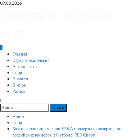
Skip
09.08.2026
to
Новости и события в
content
мире
Primary
Главная
Menu
Наука и технология
Автоновости
Спорт
Новости
В мире
Разное
Найти:
Home
Спорт
Больше половины членов УЕФА поддержали возвращение
российских юниоров :: Футбол :: РБК Спорт