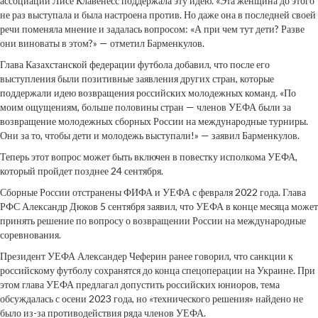
ассоциации Лисе Клавенесс поддержала эту идею. «Эта женщина до этого
не раз выступала и была настроена против. Но даже она в последней своей
речи поменяла мнение и задалась вопросом: «А при чем тут дети? Разве
они виноваты в этом?» — отметил Барменкулов.
Глава Казахстанской федерации футбола добавил, что после его
выступления были позитивные заявления других стран, которые
поддержали идею возвращения российских молодежных команд. «По
моим ощущениям, больше половины стран — членов УЕФА были за
возвращение молодежных сборных России на международные турниры.
Они за то, чтобы дети и молодежь выступали!» — заявил Барменкулов.
Теперь этот вопрос может быть включен в повестку исполкома УЕФА,
который пройдет позднее 24 сентября.
Сборные России отстранены ФИФА и УЕФА с февраля 2022 года. Глава
РФС Александр Дюков 5 сентября заявил, что УЕФА в конце месяца может
принять решение по вопросу о возвращении России на международные
соревнования.
Президент УЕФА Александер Чеферин ранее говорил, что санкции к
российскому футболу сохранятся до конца спецоперации на Украине. При
этом глава УЕФА предлагал допустить российских юниоров, тема
обсуждалась с осени 2023 года, но «технического решения» найдено не
было из-за противодействия ряда членов УЕФА.