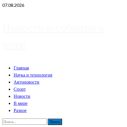
Skip
07.08.2026
to
content
Новости и события в
мире
Primary
Главная
Menu
Наука и технология
Автоновости
Спорт
Новости
В мире
Разное
Найти: