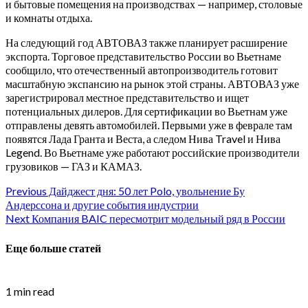
и бытовые помещения на производствах — например, столовые
и комнаты отдыха.
На следующий год АВТОВАЗ также планирует расширение
экспорта. Торговое представительство России во Вьетнаме
сообщило, что отечественный автопроизводитель готовит
масштабную экспансию на рынок этой страны. АВТОВАЗ уже
зарегистрировал местное представительство и ищет
потенциальных дилеров. Для сертификации во Вьетнам уже
отправлены девять автомобилей. Первыми уже в феврале там
появятся Лада Гранта и Веста, а следом Нива Travel и Нива
Legend. Во Вьетнаме уже работают российские производители
грузовиков — ГАЗ и КАМАЗ.
Continue
Previous
Дайджест дня: 50 лет Polo, увольнение Бу
Андерссона и другие события индустрии
Reading
Next
Компания BAIC пересмотрит модельный ряд в России
Еще больше статей
1 min read