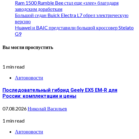
Ram 1500 Rumble Bee стал еще «злее» благодаря
заводским доработкам
Большой седан Buick Electra L7 обрел электрическую
версию
Huawei и BAIC представили большой кроссовер Stelato
G9
Вы могли проспустить
1 min read
Автоновости
Последовательный гибрид Geely EX5 EM-R для
России: комплектации и цены
07.08.2026
Николай Васильев
1 min read
Автоновости