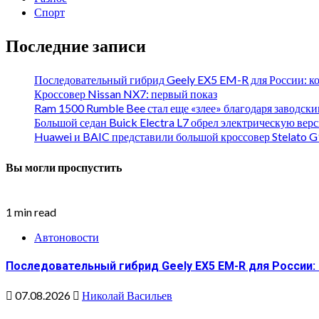
Спорт
Последние записи
Последовательный гибрид Geely EX5 EM-R для России: к
Кроссовер Nissan NX7: первый показ
Ram 1500 Rumble Bee стал еще «злее» благодаря заводск
Большой седан Buick Electra L7 обрел электрическую вер
Huawei и BAIC представили большой кроссовер Stelato G
Вы могли проспустить
1 min read
Автоновости
Последовательный гибрид Geely EX5 EM-R для России:
07.08.2026
Николай Васильев