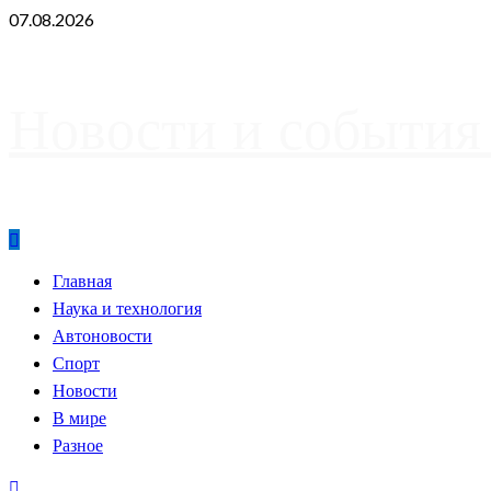
Skip
07.08.2026
to
content
Новости и события
Primary
Главная
Menu
Наука и технология
Автоновости
Спорт
Новости
В мире
Разное