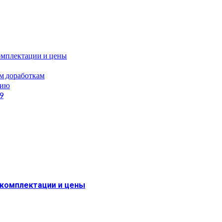
омплектации и цены
им доработкам
сию
9
 комплектации и цены