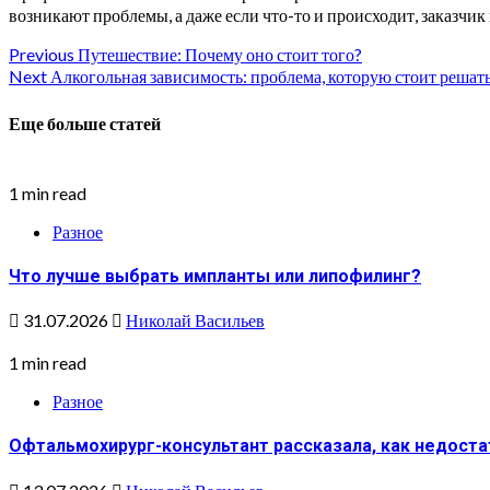
возникают проблемы, а даже если что-то и происходит, заказчи
Continue
Previous
Путешествие: Почему оно стоит того?
Next
Алкогольная зависимость: проблема, которую стоит решат
Reading
Еще больше статей
1 min read
Разное
Что лучше выбрать импланты или липофилинг?
31.07.2026
Николай Васильев
1 min read
Разное
Офтальмохирург-консультант рассказала, как недоста