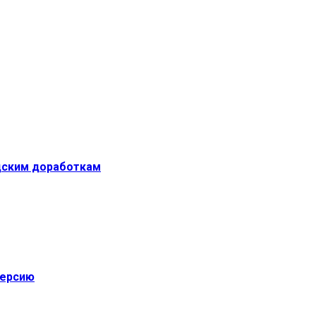
одским доработкам
версию