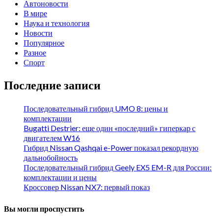
Автоновости
В мире
Наука и технология
Новости
Популярное
Разное
Спорт
Последние записи
Последовательный гибрид UMO 8: цены и
комплектации
Bugatti Destrier: еще один «последний» гиперкар с
двигателем W16
Гибрид Nissan Qashqai e-Power показал рекордную
дальнобойность
Последовательный гибрид Geely EX5 EM-R для России:
комплектации и цены
Кроссовер Nissan NX7: первый показ
Вы могли проспустить