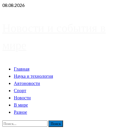
Skip
08.08.2026
to
content
Новости и события в
мире
Primary
Главная
Menu
Наука и технология
Автоновости
Спорт
Новости
В мире
Разное
Найти: