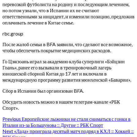
перевозкой футболиста на родину и последующим лечением,
но потом узнали, что в Испании их не считают
ответственными за инцидент, и изменили позицию, предложив
оплачивать лечение в Китае семье.
rbc.group
После жалоб семьи в BFA заявили, что сделают все возможное,
чтобы обеспечить покрытие медицинских расходов.
Го Цзясюань играл за академию клуба суперлиги «Бэйцзин
Гоань», ранее его вызывали в тренировочный лагерь
юношеской сборной Китая до 17 лет и включали в
международную программу развития мюнхенской «Баварии».
Сбор в Испании был организован BFA.
Обсудить новость можно в нашем телеграм-канале «РБК
Спорт».
Continue
Previous
Европейские лыжники не стали сниматься с гонки в
Италии из-за Большунова :: Другие :: РБК Спорт
Reading
Next
«Лада» проиграла десятый матч подряд в КХЛ :: Хоккей ::