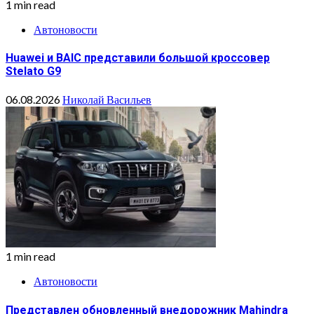
1 min read
Автоновости
Huawei и BAIC представили большой кроссовер
Stelato G9
06.08.2026
Николай Васильев
1 min read
Автоновости
Представлен обновленный внедорожник Mahindra