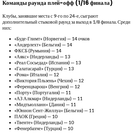
Команды раунда плей-офф (1/16 финала)
Клубы, занявшие места с 9-го по 24-е, сыграют
дополнительный стыковой раунд за выход в 1/8 финала. Среди
них:
«Буде-Глимт» (Норвегия) — 14 очков
«Андерлехт» (Бельгия) — 14
ФКСБ (Румыния) — 14
«Аякс» (Нидерланды) — 13
«Реал Сосьедад» (Испания) — 13
«Галатасарай» (Турция) — 13
«Рома» (Италия) — 12
«Виктория Пльзень» (Чехия) — 12
«Ференцварош» (Венгрия) — 12
«Порту» (Португалия) — 11
«АЗ Алкмар» (Нидерланды) — 11
«Мидтьюлланн» (Дания) — 11
«Юнион Сент-Жиллуа» (Бельгия) — 11
ПАОК (Греция) — 10
«Твенте» (Нидерланды) — 10
«Фенербахче» (Турция) — 10