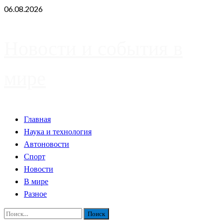
Skip
06.08.2026
to
content
Новости и события в
мире
Primary
Главная
Menu
Наука и технология
Автоновости
Спорт
Новости
В мире
Разное
Найти: