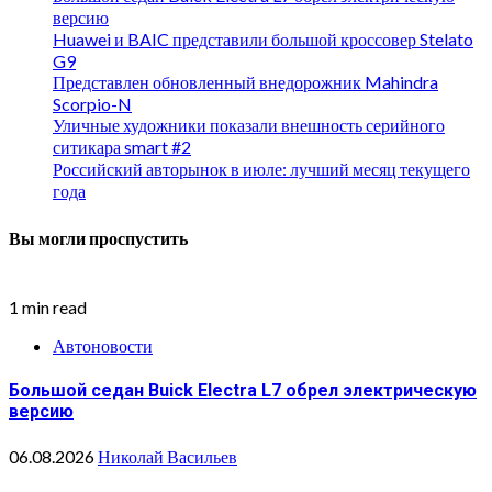
версию
Huawei и BAIC представили большой кроссовер Stelato
G9
Представлен обновленный внедорожник Mahindra
Scorpio-N
Уличные художники показали внешность серийного
ситикара smart #2
Российский авторынок в июле: лучший месяц текущего
года
Вы могли проспустить
1 min read
Автоновости
Большой седан Buick Electra L7 обрел электрическую
версию
06.08.2026
Николай Васильев