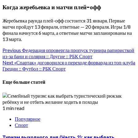
Когда жеребьевка и матчи плей-офф
Жеребьевка раунда плей-офф состоится 31 января. Первые
матчи пройдут 13 февраля, ответные — 20 февраля. Игры 1/8
финала начнутся 6 марта, а ответные матчи запланированы на
13 марта.
Continue
Previous
Федерация опровергла пропуск турнира рапиристкой
из-за бани и солярия :: Другие :: РБК Спорт
Reading
Next
«Спартак» договорился о переходе форварда из топ-клуба
Греции :: Футбол :: РБК Спорт
Еще больше статей
1 min read
Популярное
Спорт
Туризм выходного дня (Часть 2): как выбрать