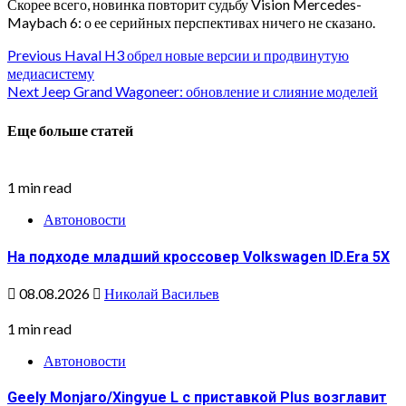
Скорее всего, новинка повторит судьбу Vision Mercedes-
Maybach 6: о ее серийных перспективах ничего не сказано.
Continue
Previous
Haval H3 обрел новые версии и продвинутую
медиасистему
Reading
Next
Jeep Grand Wagoneer: обновление и слияние моделей
Еще больше статей
1 min read
Автоновости
На подходе младший кроссовер Volkswagen ID.Era 5X
08.08.2026
Николай Васильев
1 min read
Автоновости
Geely Monjaro/Xingyue L с приставкой Plus возглавит