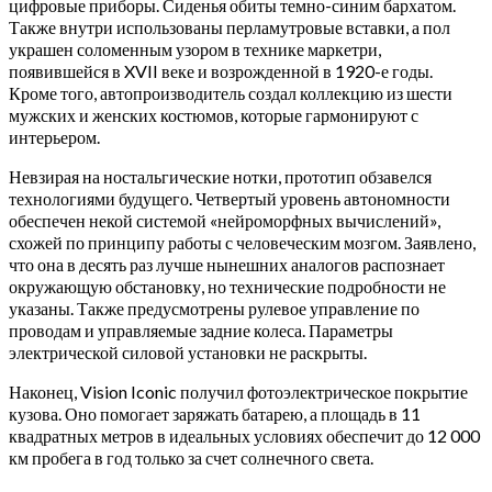
цифровые приборы. Сиденья обиты темно-синим бархатом.
Также внутри использованы перламутровые вставки, а пол
украшен соломенным узором в технике маркетри,
появившейся в XVII веке и возрожденной в 1920-е годы.
Кроме того, автопроизводитель создал коллекцию из шести
мужских и женских костюмов, которые гармонируют с
интерьером.
Невзирая на ностальгические нотки, прототип обзавелся
технологиями будущего. Четвертый уровень автономности
обеспечен некой системой «нейроморфных вычислений»,
схожей по принципу работы с человеческим мозгом. Заявлено,
что она в десять раз лучше нынешних аналогов распознает
окружающую обстановку, но технические подробности не
указаны. Также предусмотрены рулевое управление по
проводам и управляемые задние колеса. Параметры
электрической силовой установки не раскрыты.
Наконец, Vision Iconic получил фотоэлектрическое покрытие
кузова. Оно помогает заряжать батарею, а площадь в 11
квадратных метров в идеальных условиях обеспечит до 12 000
км пробега в год только за счет солнечного света.