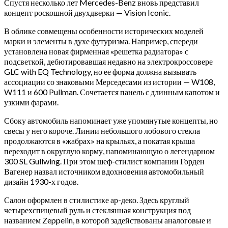
Спустя несколько лет Mercedes-Benz вновь представил
концепт роскошной двухдверки — Vision Iconic.
В облике совмещены особенности исторических моделей
марки и элементы в духе футуризма. Например, спереди
установлена новая фирменная «решетка радиатора» с
подсветкой, дебютировавшая недавно на электрокроссовере
GLC with EQ Technology, но ее форма должна вызывать
ассоциации со знаковыми Мерседесами из истории — W108,
W111 и 600 Pullman. Сочетается панель с длинным капотом и
узкими фарами.
Сбоку автомобиль напоминает уже упомянутые концепты, но
свесы у него короче. Линии небольшого лобового стекла
продолжаются в «жабрах» на крыльях, а покатая крыша
переходит в округлую корму, напоминающую о легендарном
300 SL Gullwing. При этом шеф-стилист компании Горден
Вагенер назвал источником вдохновения автомобильный
дизайн 1930-х годов.
Салон оформлен в стилистике ар-деко. Здесь круглый
четырехспицевый руль и стеклянная конструкция под
названием Zeppelin, в которой задействованы аналоговые и