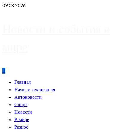
Skip
09.08.2026
to
content
Новости и события в
мире
Primary
Главная
Menu
Наука и технология
Автоновости
Спорт
Новости
В мире
Разное